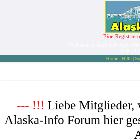
Eine Registrieru
Willkommen,
Gast
. bitte loggen Sie
August 6t
Home
|
Hilfe
|
Su
Liebe Mitglieder, 
--- !!!
Alaska-Info Forum hier ges
A