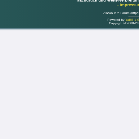
Nachdruck und Weiterverbreitu
- impress
Alaska-Info Forum (https
Powered by
YaBB 1 Go
Copyright © 2000-2