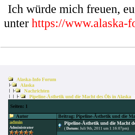
Ich würde mich freuen, e
unter
https://www.alaska-
Alaska-Info Forum
Alaska
Nachrichten
Pipeline-Ästhetik und die Macht des Öls in Alaska
(
Seiten:
1
Autor
Beitrag: Pipeline-Ästhetik und die Ma
admin
Pipeline-Ästhetik und die Macht de
Administrator
(
Datum:
Juli 9th, 2011 um 1:16:07pm)