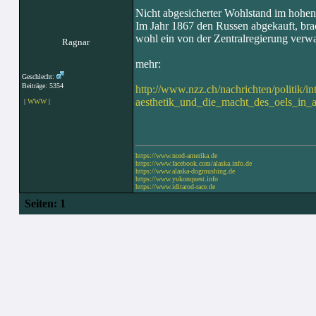
Nicht abgesicherter Wohlstand im hohe
Im Jahr 1867 den Russen abgekauft, bra
wohl ein von der Zentralregierung verwal
Ragnar
mehr:
Geschlecht:
Beiträge: 5354
http://www.nzz.ch/nachrichten/politik/int
aesthetik_und_die_macht_des_oels_in_
|
WWW
|
https://www.nord-amerika.de
https://www.facebook.com/alaska.info.de
https://www.alaska-dogmushing.de
https://www.yukonquest.info
https://www.iditarod-race.de
Seiten:
1