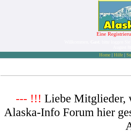
Eine Registrieru
Willkommen,
Gast
. bitte loggen Sie
August 8
Home
|
Hilfe
|
Su
Liebe Mitglieder, 
--- !!!
Alaska-Info Forum hier ges
A