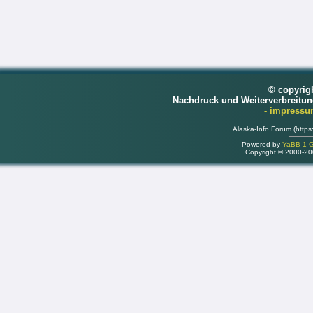
© copyrig
Nachdruck und Weiterverbreitu
- impress
Alaska-Info Forum (https
Powered by
YaBB 1 Go
Copyright © 2000-2