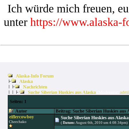
Ich würde mich freuen, e
unter
https://www.alaska-
Alaska-Info Forum
Alaska
Nachrichten
Suche Siberian Huskies aus Alaska
(Moderator:
admi
Seiten:
1
Autor
Beitrag: Suche Siberian Huskies aus 
eiflercowboy
Suche Siberian Huskies aus Alaska
Cheechako
(
Datum:
August 6th, 2010 um 4:08:34pm)