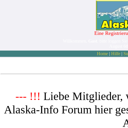
Eine Registrieru
Willkommen,
Gast
. bitte loggen Sie
August 6t
Home
|
Hilfe
|
Su
Liebe Mitglieder, 
--- !!!
Alaska-Info Forum hier ges
A