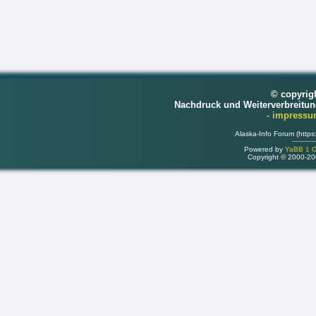
© copyrig
Nachdruck und Weiterverbreitu
- impress
Alaska-Info Forum (https
Powered by
YaBB 1 Go
Copyright © 2000-2