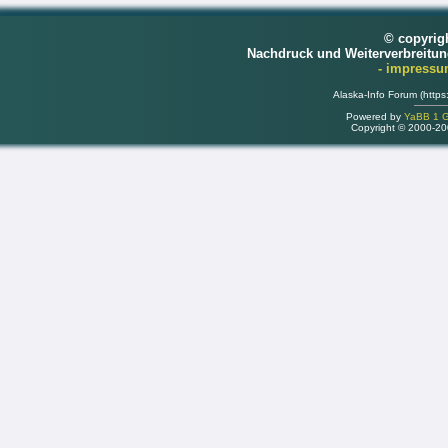
© copyrig
Nachdruck und Weiterverbreitu
- impress
Alaska-Info Forum (https
Powered by
YaBB 1 Go
Copyright © 2000-2