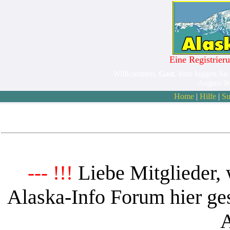
Eine Registrieru
Willkommen,
Gast
. bitte loggen Sie
August 9
Home
|
Hilfe
|
Su
Liebe Mitglieder, 
--- !!!
Alaska-Info Forum hier ges
A