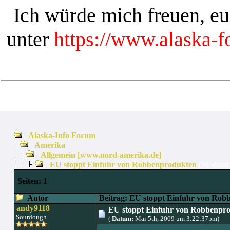
Ich würde mich freuen, e
unter
https://www.alaska-
Alaska-Info Forum
Amerika
Allgemein [www.nord-amerika.de]
EU stoppt Einfuhr von Robbenprodukten
(Moderat
Seiten:
1
Autor
Beitrag: EU stoppt Einfuhr von Rob
andy9118
EU stoppt Einfuhr von Robbenpr
Sourdough
(
Datum:
Mai 5th, 2009 um 3:22:37pm)