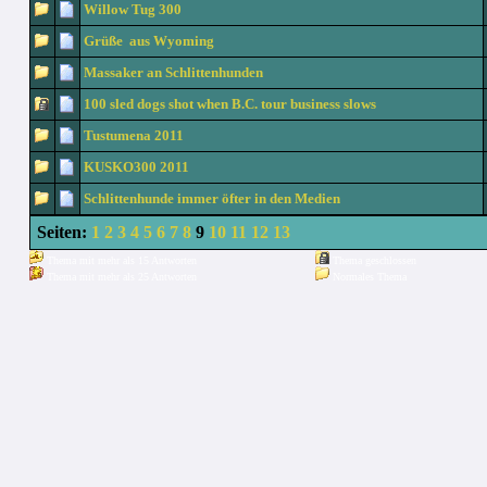
Willow Tug 300
Grüße aus Wyoming
Massaker an Schlittenhunden
100 sled dogs shot when B.C. tour business slows
Tustumena 2011
KUSKO300 2011
Schlittenhunde immer öfter in den Medien
Seiten:
1
2
3
4
5
6
7
8
9
10
11
12
13
Thema mit mehr als 15 Antworten
Thema geschlossen
Thema mit mehr als 25 Antworten
Normales Thema