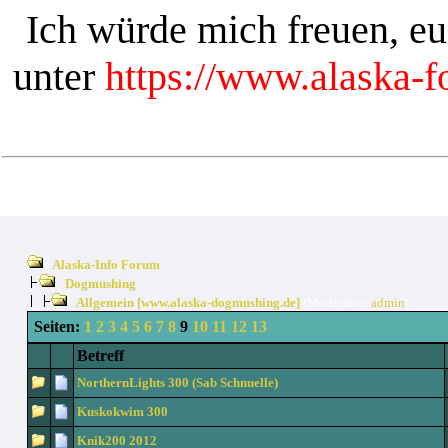
Ich würde mich freuen, e
unter
https://www.alaska-
Alaska-Info Forum
Dogmushing
Allgemein [www.alaska-dogmushing.de]
(Moderator:
admin
)
Seiten:
1
2
3
4
5
6
7
8
9
10
11
12
13
Betreff
NorthernLights 300 (Sab Schnuelle)
Kuskokwim 300
Knik200 2012