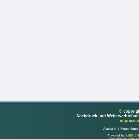
© copyrig
Nachdruck und Weiterverbreitu
- impress
Alaska-Info Forum (https
Powered by
YaBB 1 Go
Copyright © 2000-2