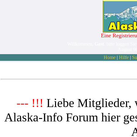
Eine Registrieru
Willkommen,
Gast
. bitte loggen Sie
August 9
Home
|
Hilfe
|
Su
Liebe Mitglieder, 
--- !!!
Alaska-Info Forum hier ges
A