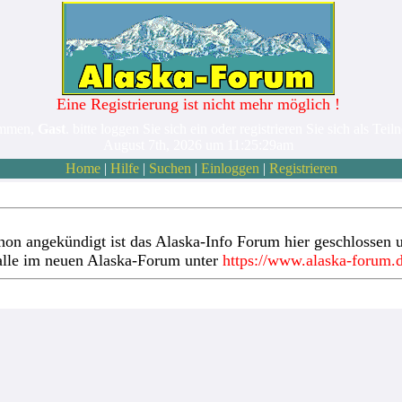
Eine Registrierung ist nicht mehr möglich !
ommen,
Gast
. bitte loggen Sie sich ein oder registrieren Sie sich als Teil
August 7th, 2026 um 11:25:29am
Home
|
Hilfe
|
Suchen
|
Einloggen
|
Registrieren
hon angekündigt ist das Alaska-Info Forum hier geschlossen u
alle im neuen Alaska-Forum unter
https://www.alaska-forum.