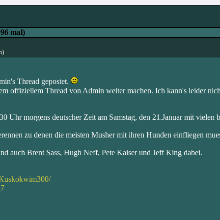
96 mal)
m)
min's Thread gepostet.
dem offiziellem Thread von Admin weiter machen. Ich kann's leider nic
0 Uhr morgens deutscher Zeit am Samstag, den 21.Januar mit vielen
erennen zu denen die meisten Musher mit ihren Hunden einfliegen muess
d auch Brent Sass, Hugh Neff, Pete Kaiser und Jeff King dabei.
/Kuskokwim300/
17