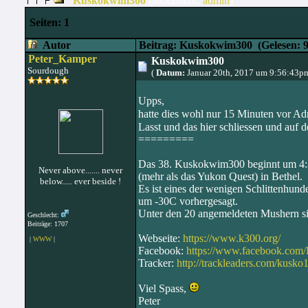
Kuskokwim300
(Moderator:
admin
)
Seiten:
1
Autor
Beitrag: Kuskokwim300
(Gelesen: 9
Peter_Kamper
Kuskokwim300
Sourdough
(
Datum:
Januar 20th, 2017 um 9:56:43p
Upps,
hatte dies wohl nur 15 Minuten vor Ad
Lasst und das hier schliessen und auf 
=========
Das 38. Kuskokwim300 beginnt um 4:3
Never above....... never
(mehr als das Yukon Quest) in Bethel.
below..... ever beside !
Es ist eines der wenigen Schlittenhund
um -30C vorhergesagt.
Unter den 20 angemeldeten Mushern sin
Geschlecht:
Beiträge: 1707
Webseite:
https://www.k300.org/
|
WWW
|
Facebook:
https://www.facebook.com
Tracker:
http://trackleaders.com/kusko
Viel Spass,
Peter