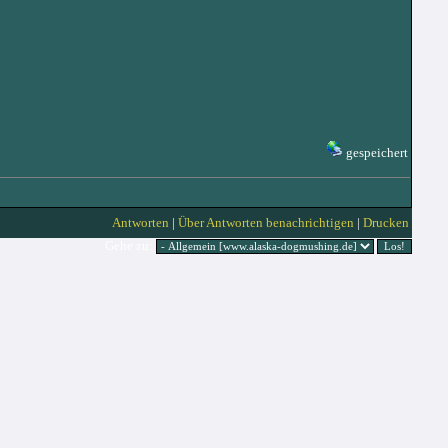
gespeichert
Antworten
|
Über Antworten benachrichtigen
|
Drucken
Gehe zu: