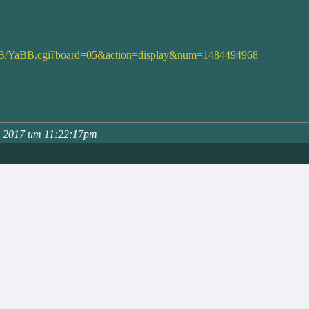
YaBB/YaBB.cgi?board=05&action=display&num=1484494968
h, 2017 um 11:22:17pm