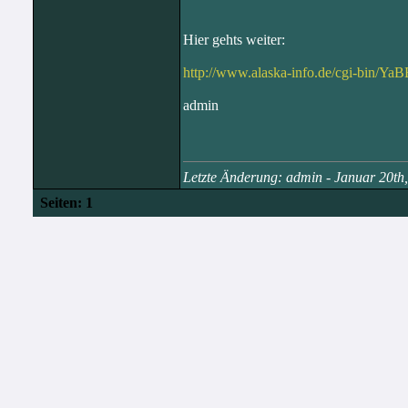
Hier gehts weiter:
http://www.alaska-info.de/cgi-bin/
admin
Letzte Änderung: admin - Januar 20t
Seiten:
1