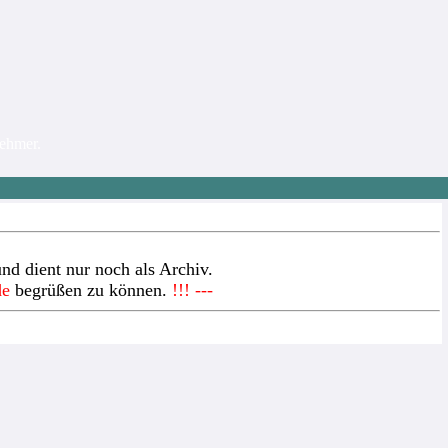
nehmer.
nd dient nur noch als Archiv.
de
begrüßen zu können.
!!! ---