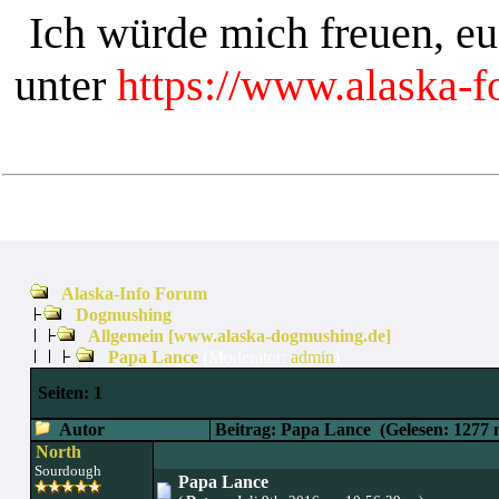
Ich würde mich freuen, e
unter
https://www.alaska-
Alaska-Info Forum
Dogmushing
Allgemein [www.alaska-dogmushing.de]
Papa Lance
(Moderator:
admin
)
Seiten:
1
Autor
Beitrag: Papa Lance
(Gelesen: 1277 
North
Sourdough
Papa Lance