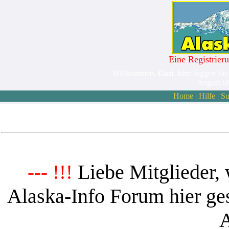
Eine Registrieru
Willkommen,
Gast
. bitte loggen Sie
August 6
Home
|
Hilfe
|
Su
Liebe Mitglieder, 
--- !!!
Alaska-Info Forum hier ges
A