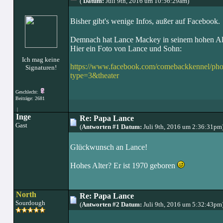
(
Datum:
Juli 9th, 2016 um 10:56:29am)
Bisher gibt's wenige Infos, außer auf Facebook.
Demnach hat Lance Mackey in seinem hohen Alte
Hier ein Foto von Lance und Sohn:
Ich mag keine
https://www.facebook.com/comebackkennel/p
Signaturen!
type=3&theater
Geschlecht:
Beiträge: 2681
|
Inge
Re: Papa Lance
Gast
(
Antworten #1 Datum:
Juli 9th, 2016 um 2:36:31pm
Glückwunsch an Lance!
Hohes Alter? Er ist 1970 geboren
North
Re: Papa Lance
Sourdough
(
Antworten #2 Datum:
Juli 9th, 2016 um 5:32:43pm