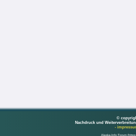
© copyrig
Nachdruck und Weiterverbreitu
- impress
Alaska-Info Forum (https