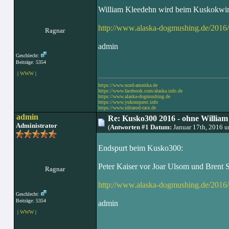
William Kleedehn wird beim Kuskokwim
http://www.alaska-dogmushing.de/2016
Ragnar
admin
Geschlecht:
Beiträge: 5354
|
WWW
|
https://www.nord-amerika.de
https://www.facebook.com/alaska.info.de
https://www.alaska-dogmushing.de
https://www.yukonquest.info
https://www.iditarod-race.de
admin
Re: Kusko300 2016 - ohne William
Administrator
(
Antworten #1 Datum:
Januar 17th, 2016 
Endspurt beim Kusko300:
Peter Kaiser vor Joar Ulsom und Brent S
Ragnar
http://www.alaska-dogmushing.de/2016/
Geschlecht:
Beiträge: 5354
admin
|
WWW
|