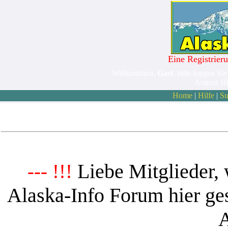
Eine Registrieru
Willkommen,
Gast
. bitte loggen Sie
August 10
Home
|
Hilfe
|
Su
Liebe Mitglieder, 
--- !!!
Alaska-Info Forum hier ges
A