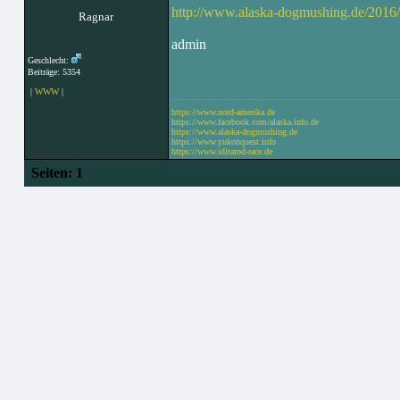
http://www.alaska-dogmushing.de/2016/01/
Ragnar
admin
Geschlecht:
Beiträge: 5354
|
WWW
|
https://www.nord-amerika.de
https://www.facebook.com/alaska.info.de
https://www.alaska-dogmushing.de
https://www.yukonquest.info
https://www.iditarod-race.de
Seiten:
1