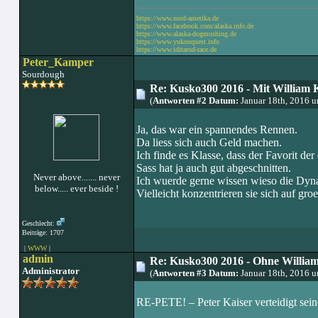
https://www.nord-amerika.de
https://www.facebook.com/alaska.info.de
https://www.alaska-dogmushing.de
https://www.yukonquest.info
https://www.iditarod-race.de
Peter_Kamper
Sourdough
Re: Kusko300 2016 - Mit William 
(
Antworten #2 Datum:
Januar 18th, 2016 
Ja, das war ein spannendes Rennen.
Da liess sich auch Geld machen.
Ich finde es Klasse, dass der Favorit de
Sass hat ja auch gut abgeschnitten.
Never above....... never
Ich wuerde gerne wissen wieso die Dyna
below..... ever beside !
Vielleicht konzentrieren sie sich auf gro
Geschlecht:
Beiträge: 1707
|
WWW
|
admin
Re: Kusko300 2016 - Ohne Willia
Administrator
(
Antworten #3 Datum:
Januar 18th, 2016 
RE-PETE! – Peter Kaiser verteidigt seine