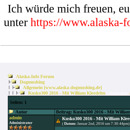
Ich würde mich freuen, e
unter
https://www.alaska-
Alaska-Info Forum
Dogmushing
Allgemein [www.alaska-dogmushing.de]
Kusko300 2016 - Mit William Kleedehn
(Moderator:
Seiten:
1
Autor
Beitrag: Kusko300 2016 - Mit Willia
admin
Kusko300 2016 - Mit William Kle
Administrator
(
Datum:
Januar 2nd, 2016 um 7:30:44pm)