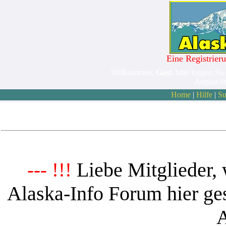
Eine Registrieru
Willkommen,
Gast
. bitte loggen Sie
August 8
Home
|
Hilfe
|
Su
Liebe Mitglieder, 
--- !!!
Alaska-Info Forum hier ges
A