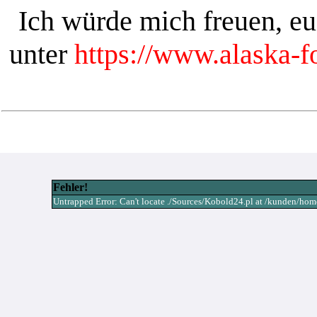
Ich würde mich freuen, e
unter
https://www.alaska-
Fehler!
Untrapped Error: Can't locate ./Sources/Kobold24.pl at /kunden/h