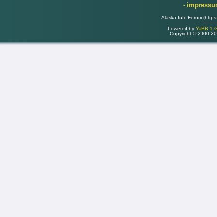
- impress
Alaska-Info Forum (https
Powered by
YaBB 1 Go
Copyright © 2000-2