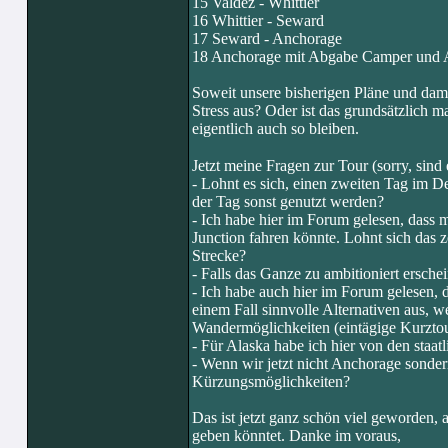
15 Valdez - Whittier
16 Whittier - Seward
17 Seward - Anchorage
18 Anchorage mit Abgabe Camper und 
Soweit unsere bisherigen Pläne und damit 
Stress aus? Oder ist das grundsätzlich ma
eigentlich auch so bleiben.
Jetzt meine Fragen zur Tour (sorry, si
- Lohnt es sich, einen zweiten Tag im D
der Tag sonst genutzt werden?
- Ich habe hier im Forum gelesen, dass
Junction fahren könnte. Lohnt sich das ze
Strecke?
- Falls das Ganze zu ambitioniert ersch
- Ich habe auch hier im Forum gelesen, da
einem Fall sinnvolle Alternativen aus,
Wandermöglichkeiten (eintägige Kurztou
- Für Alaska habe ich hier von den staat
- Wenn wir jetzt nicht Anchorage sonde
Kürzungsmöglichkeiten?
Das ist jetzt ganz schön viel geworden, 
geben könntet. Danke im voraus,