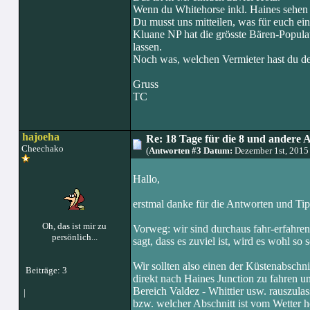
Wenn du Whitehorse inkl. Haines sehen 
Du musst uns mitteilen, was für euch e
Kluane NP hat die grösste Bären-Popula
lassen.
Noch was, welchen Vermieter hast du d
Gruss
TC
hajoeha
Re: 18 Tage für die 8 und andere 
Cheechako
(
Antworten #3 Datum:
Dezember 1st, 2015
Hallo,
erstmal danke für die Antworten und Tip
Oh, das ist mir zu
Vorweg: wir sind durchaus fahr-erfahren
persönlich...
sagt, dass es zuviel ist, wird es wohl so s
Wir sollten also einen der Küstenabschni
Beiträge: 3
direkt nach Haines Junction zu fahren 
Bereich Valdez - Whittier usw. rauszula
|
bzw. welcher Abschnitt ist vom Wetter he