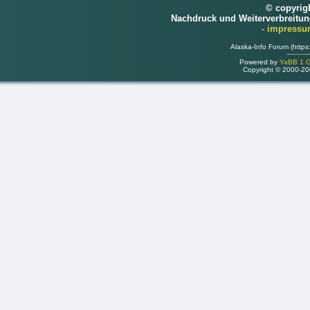
© copyrig
Nachdruck und Weiterverbreitu
- impress
Alaska-Info Forum (https
Powered by
YaBB 1 Go
Copyright © 2000-2