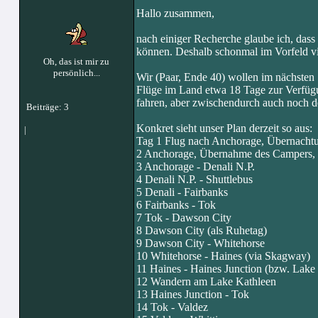
Hallo zusammen,
nach einiger Recherche glaube ich, dass 
können. Deshalb schonmal im Vorfeld v
Oh, das ist mir zu
persönlich...
Wir (Paar, Ende 40) wollen im nächsten 
Flüge im Land etwa 18 Tage zur Verfügu
fahren, aber zwischendurch auch noch 
Beiträge: 3
Konkret sieht unser Plan derzeit so aus:
|
Tag 1 Flug nach Anchorage, Übernachtu
2 Anchorage, Übernahme des Campers,
3 Anchorage - Denali N.P.
4 Denali N.P. - Shuttlebus
5 Denali - Fairbanks
6 Fairbanks - Tok
7 Tok - Dawson City
8 Dawson City (als Ruhetag)
9 Dawson City - Whitehorse
10 Whitehorse - Haines (via Skagway)
11 Haines - Haines Junction (bzw. Lake
12 Wandern am Lake Kathleen
13 Haines Junction - Tok
14 Tok - Valdez