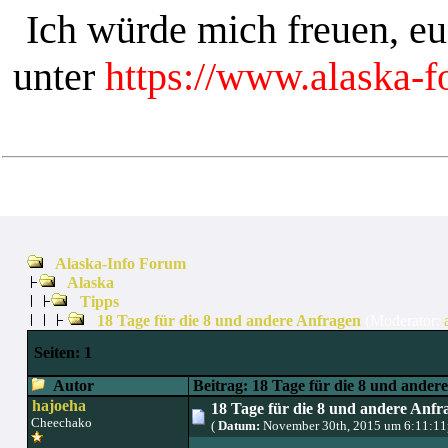
Ich würde mich freuen, e
unter
https://www.alaska-
Alaska-Info Forum
Alaska
Tipps
18 Tage für die 8 und andere Anfragen
(Moderator:
Seiten:
1
Autor
Beitrag: 18 Tage für die 8 und ander
hajoeha
18 Tage für die 8 und andere Anfr
Cheechako
(
Datum:
November 30th, 2015 um 6:11:1