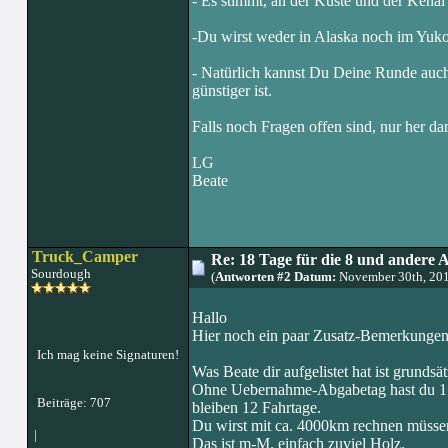
- Es stimmt, an der Küste und der Kenai 
-Du wirst weder in Alaska noch im Yuko
- Natürlich kannst Du Deine Runde auch 
günstiger ist.
Falls noch Fragen offen sind, nur her da
LG
Beate
Truck_Camper
Re: 18 Tage für die 8 und andere 
Sourdough
(
Antworten #2 Datum:
November 30th, 20
Hallo
Hier noch ein paar Zusatz-Bemerkungen
Ich mag keine Signaturen!
Was Beate dir aufgelistet hat ist grundsät
Ohne Uebernahme-Abgabetag hast du 15
Beiträge: 707
bleiben 12 Fahrtage.
Du wirst mit ca. 4000km rechnen müssen
|
Das ist m-M. einfach zuviel Holz.