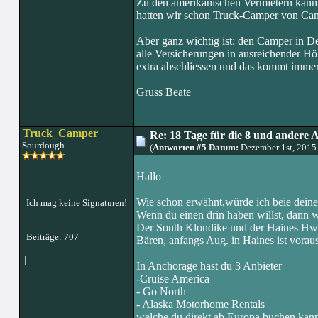
Zu den amerikanischen Vermietern kann 
hatten wir schon Truck-Camper von Can
Aber ganz wichtig ist: den Camper in De
alle Versicherungen in ausreichender H
extra abschliessen und das kommt immer 
Gruss Beate
Truck_Camper
Re: 18 Tage für die 8 und andere 
Sourdough
(
Antworten #5 Datum:
Dezember 1st, 2015
Hallo
Wie schon erwähnt,würde ich beie deinem
Ich mag keine Signaturen!
Wenn du einen drin haben willst, dann 
Der South Klondike und der Haines Hwy
Beiträge: 707
Bären, anfangs Aug. in Haines ist voraus
|
In Anchorage hast du 3 Anbieter
-Cruise America
- Go North
- Alaska Motorhome Rentals
welche du direkt ab Europa buchen kann