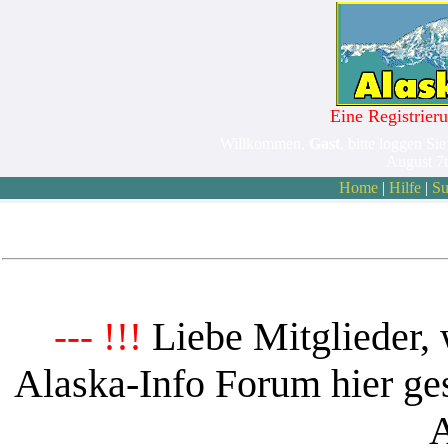
Eine Registrieru
Willkommen,
Gast
. bitte loggen Sie
August 7
Home
|
Hilfe
|
Su
Liebe Mitglieder, 
--- !!!
Alaska-Info Forum hier ges
A