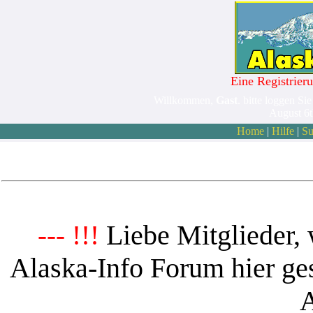
Eine Registrieru
Willkommen,
Gast
. bitte loggen Sie
August 6
Home
|
Hilfe
|
Su
Liebe Mitglieder, 
--- !!!
Alaska-Info Forum hier ges
A