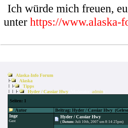
Ich würde mich freuen, e
unter
https://www.alaska-
Alaska-Info Forum
Alaska
Tipps
Hyder / Cassiar Hwy
(Moderator:
admin
)
Seiten:
1
Autor
Beitrag: Hyder / Cassiar Hwy
(Gelese
Inge
Hyder / Cassiar Hwy
Gast
(
Datum:
Juli 10th, 2007 um 8:14:25pm)