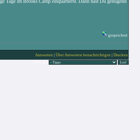
nige Tage im Brooks Camp einquartierst. Dann hast Du genügend
gespeichert
Antworten
|
Über Antworten benachrichtigen
|
Drucken
Gehe zu: