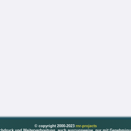
© copyright 2000-2023
rnr-projects
chdruck und Weiterverbreitung, auch auszugsweise, nur mit Genehmigu