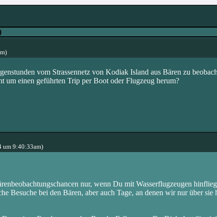
)
pm)
rgenstunden vom Strassennetz von Kodiak Island aus Bären zu beobach
 um einen geführten Trip per Boot oder Flugzeug herum?
4 um 9:40:33am)
Bärenbeobachtungschancen nur, wenn Du mit Wasserflugzeugen hinflieg
sche Besuche bei den Bären, aber auch Tage, an denen wir nur über sie