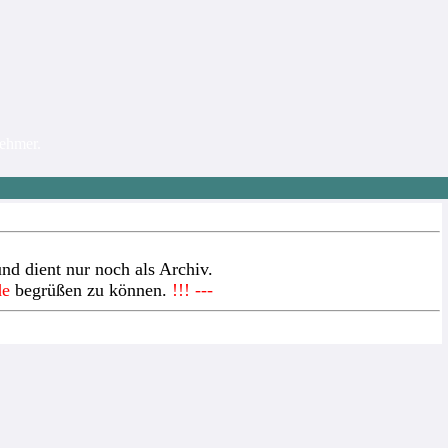
nehmer.
nd dient nur noch als Archiv.
de
begrüßen zu können.
!!! ---