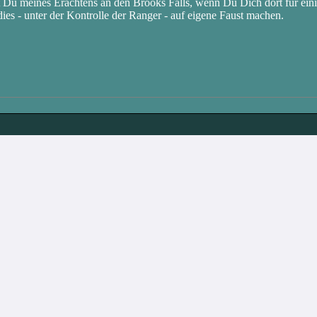
t Du meines Erachtens an den Brooks Falls, wenn Du Dich dort für ei
ies - unter der Kontrolle der Ranger - auf eigene Faust machen.