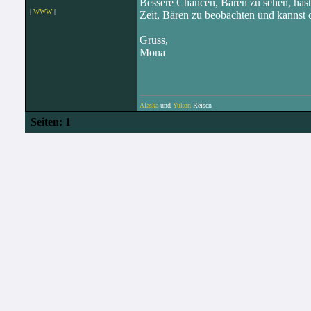
Bessere Chancen, Bären zu sehen, has
|
WWW
|
Zeit, Bären zu beobachten und kannst d
Gruss,
Mona
Alaska
und
Yukon
Reisen
Seiten:
1