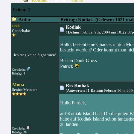
Kodiak
(Moderator:
admin
)
Seiten:
1
Autor
Beitrag: Kodiak
(Gelesen: 1621 mal
ossi
Kodiak
Cheechako
(
Datum:
Februar 9th, 2004 um 10:22:37
Hallo, besteht eine Chance, in den Mo
besucht werden? Oder kommt man nicht
Ich mag keine Signaturen!
Besten Dank Gruss
Patrick
Geschlecht:
Beiträge: 6
|
Mona
Re: Kodiak
Senior Member
(
Antworten #1 Datum:
Februar 10th, 200
Hallo Patrick,
auf Kodiak Island hast Du die guten 
hatte auf Kodiak Island schon fantasti
zu landen.
Geschlecht:
Beiträge: 78