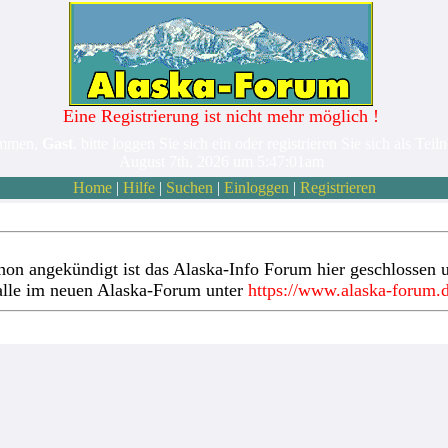
Eine Registrierung ist nicht mehr möglich !
ommen,
Gast
. bitte loggen Sie sich ein oder registrieren Sie sich als Teil
August 7th, 2026 um 5:47:01am
Home
|
Hilfe
|
Suchen
|
Einloggen
|
Registrieren
hon angekündigt ist das Alaska-Info Forum hier geschlossen u
alle im neuen Alaska-Forum unter
https://www.alaska-forum.