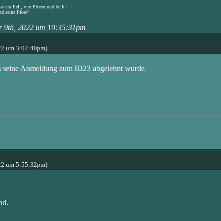
 ein Fell, vier Pfoten und bellt !
nd seine Pfote“
r 9th, 2022 um 10:35:31pm
22 um 3:04:40pm)
ass seine Anmeldung zum ID23 abgelehnt wurde.
22 um 5:55:32pm)
nd.