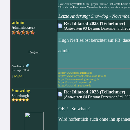
Das wirkungsvollste Mittel gegen Stress & schlechte Laune hat
“Als ich die Hand eines Menschen brauchte, reichte mir jema
Letzte Änderung: Snowdog - Novembe
admin
Re: Iditarod 2023 (Teilnehmer)
Administrator
(
Antworten #3 Datum:
Dezember 3rd, 20
Hugh Neff selbst berichtet auf FB, d
admin
Ragnar
Geschlecht:
Beiträge: 5354
https://www.nord-amerika.de
https://www.facebook.com/alaska.info.de
|
WWW
|
https://www.alaska-dogmushing.de
https://www.yukonquest.info
https://www.iditarod-race.de
Snowdog
Re: Iditarod 2023 (Teilnehmer)
Sourdough
(
Antworten #4 Datum:
Dezember 3rd, 20
OK ! So what ?
Wird hoffentlich auch ohne ihn spanne