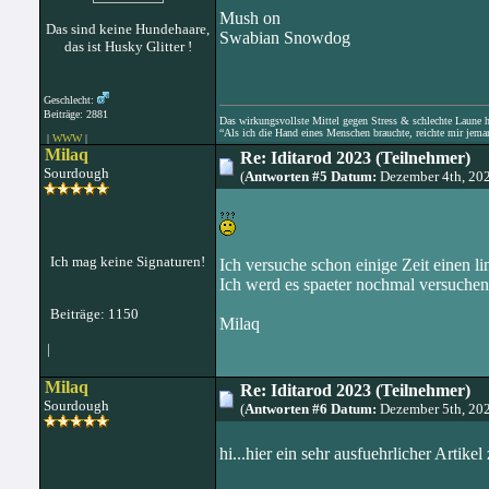
Mush on
Das sind keine Hundehaare,
Swabian Snowdog
das ist Husky Glitter !
Geschlecht:
Beiträge: 2881
Das wirkungsvollste Mittel gegen Stress & schlechte Laune hat
“Als ich die Hand eines Menschen brauchte, reichte mir jema
|
WWW
|
Milaq
Re: Iditarod 2023 (Teilnehmer)
Sourdough
(
Antworten #5 Datum:
Dezember 4th, 20
Ich mag keine Signaturen!
Ich versuche schon einige Zeit einen li
Ich werd es spaeter nochmal versuchen
Beiträge: 1150
Milaq
|
Milaq
Re: Iditarod 2023 (Teilnehmer)
Sourdough
(
Antworten #6 Datum:
Dezember 5th, 20
hi...hier ein sehr ausfuehrlicher Artik