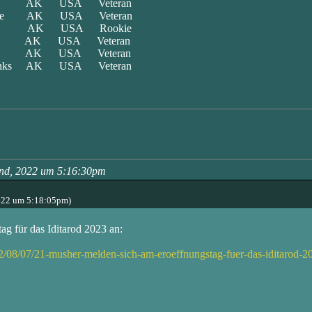
rd AK USA Veteran
Lake AK USA Veteran
low AK USA Rookie
ik AK USA Veteran
nik AK USA Veteran
nks AK USA Veteran
2nd, 2022 um 5:16:30pm
022 um 5:18:05pm)
g für das Iditarod 2023 an:
/08/07/21-musher-melden-sich-am-eroeffnungstag-fuer-das-iditarod-2