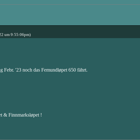
22 um 9:55:06pm)
 Febr. '23 noch das Femundløpet 650 fährt.
et & Finnmarksløpet !