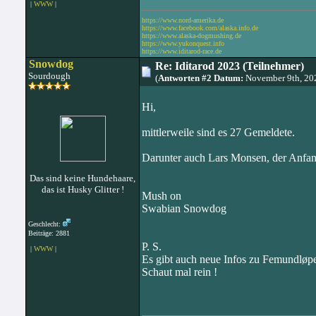
|
WWW
|
https://www.nord-amerika.de
https://www.facebook.com/alaska.info.de
https://www.alaska-dogmushing.de
https://www.yukonquest.info
https://www.iditarod-race.de
Snowdog
Re: Iditarod 2023 (Teilnehmer)
Sourdough
(
Antworten #2 Datum:
November 9th, 20
Hi,
mittlerweile sind es 27 Gemeldete.
Darunter auch Lars Monsen, der Anfang
Das sind keine Hundehaare,
das ist Husky Glitter !
Mush on
Swabian Snowdog
Geschlecht:
Beiträge: 2881
P. S.
|
WWW
|
Es gibt auch neue Infos zu Femundløp
Schaut mal rein !