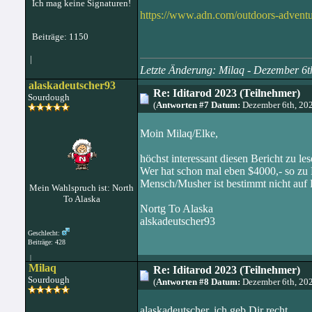
Ich mag keine Signaturen!
https://www.adn.com/outdoors-adventure
Beiträge: 1150
|
Letzte Änderung: Milaq - Dezember 6
alaskadeutscher93
Re: Iditarod 2023 (Teilnehmer)
Sourdough
(
Antworten #7 Datum:
Dezember 6th, 20
Moin Milaq/Elke,
höchst interessant diesen Bericht zu les
Wer hat schon mal eben $4000,- so zu H
Mensch/Musher ist bestimmt nicht auf 
Mein Wahlspruch ist: North
To Alaska
Nortg To Alaska
alskadeutscher93
Geschlecht:
Beiträge: 428
|
Milaq
Re: Iditarod 2023 (Teilnehmer)
Sourdough
(
Antworten #8 Datum:
Dezember 6th, 20
alaskadeutscher, ich geb Dir recht.