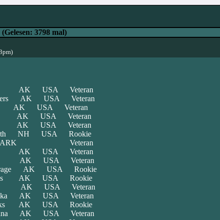
(Gelesen: 3798 mal)
53pm)
ik AK USA Veteran
ers AK USA Veteran
a AK USA Veteran
ling AK USA Veteran
k AK USA Veteran
orth NH USA Rookie
DENMARK Veteran
la AK USA Veteran
 AK USA Veteran
horage AK USA Rookie
banks AK USA Rookie
llow AK USA Veteran
ika AK USA Veteran
rbanks AK USA Rookie
kana AK USA Veteran