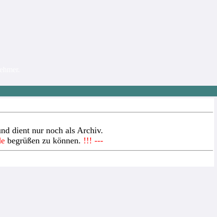
nehmer.
nd dient nur noch als Archiv.
de
begrüßen zu können.
!!! ---