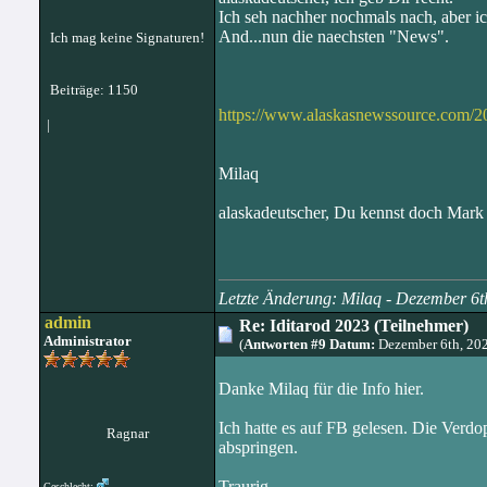
Ich seh nachher nochmals nach, aber ic
And...nun die naechsten "News".
Ich mag keine Signaturen!
Beiträge: 1150
https://www.alaskasnewssource.com/2022
|
Milaq
alaskadeutscher, Du kennst doch Mark 
Letzte Änderung: Milaq - Dezember 6
admin
Re: Iditarod 2023 (Teilnehmer)
Administrator
(
Antworten #9 Datum:
Dezember 6th, 20
Danke Milaq für die Info hier.
Ich hatte es auf FB gelesen. Die Verd
Ragnar
abspringen.
Traurig.
Geschlecht: