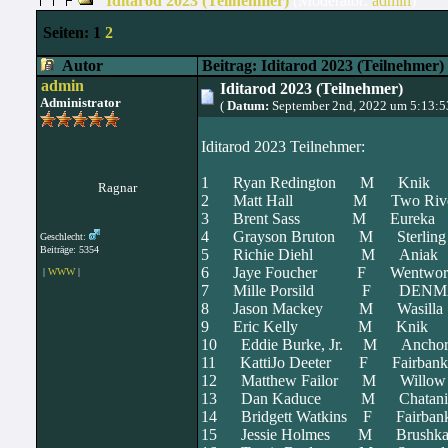
Iditarod 2023 (Teilnehmer)
(Moderator:
admin
)
Seiten:
1
2
Autor
Beitrag: Iditarod 2023 (Teilnehmer)
admin
Iditarod 2023 (Teilnehmer)
Administrator
(
Datum:
September 2nd, 2022 um 5:13:
Iditarod 2023 Teilnehmer:
1 Ryan Redington M Kn
Ragnar
2 Matt Hall M Two Riv
3 Brent Sass M Eurek
4 Grayson Bruton M Ster
Geschlecht:
Beiträge: 5354
5 Richie Diehl M Ania
6 Jaye Foucher F Wentw
|
WWW
|
7 Mille Porsild F 
8 Jason Mackey M Wasil
9 Eric Kelly M Knik
10 Eddie Burke, Jr. M Anc
11 KattiJo Deeter F Fair
12 Matthew Failor M Wi
13 Dan Kaduce M Chatan
14 Bridgett Watkins F Fai
15 Jessie Holmes M Brush