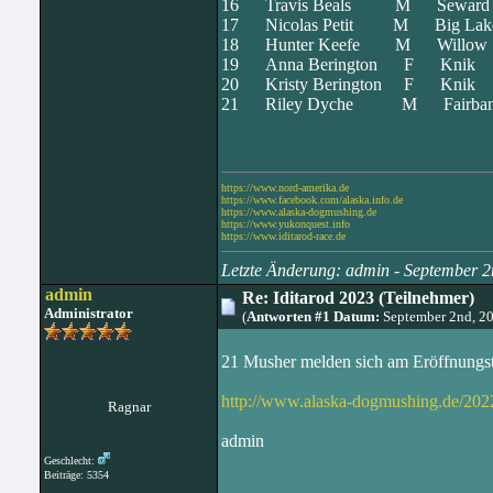
16 Travis Beals M Sewa
17 Nicolas Petit M Big 
18 Hunter Keefe M Wil
19 Anna Berington F Kn
20 Kristy Berington F K
21 Riley Dyche M Fairba
https://www.nord-amerika.de
https://www.facebook.com/alaska.info.de
https://www.alaska-dogmushing.de
https://www.yukonquest.info
https://www.iditarod-race.de
Letzte Änderung: admin - September 
admin
Re: Iditarod 2023 (Teilnehmer)
Administrator
(
Antworten #1 Datum:
September 2nd, 2
21 Musher melden sich am Eröffnungsta
http://www.alaska-dogmushing.de/2022
Ragnar
admin
Geschlecht:
Beiträge: 5354