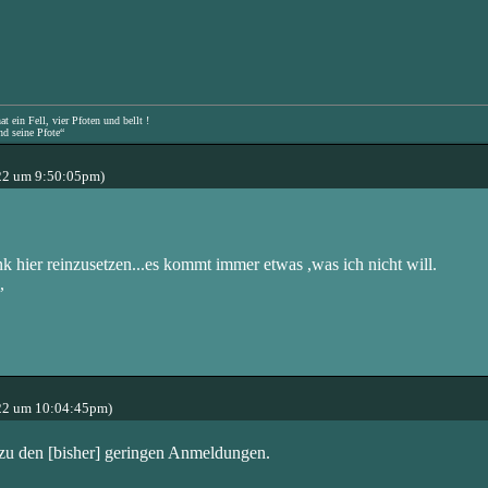
 ein Fell, vier Pfoten und bellt !
nd seine Pfote“
22 um 9:50:05pm)
nk hier reinzusetzen...es kommt immer etwas ,was ich nicht will.
,
22 um 10:04:45pm)
el zu den [bisher] geringen Anmeldungen.