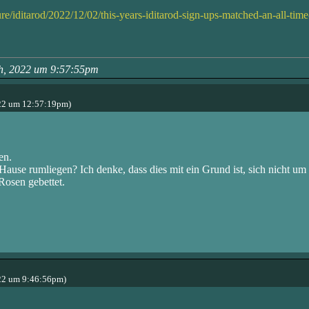
/iditarod/2022/12/02/this-years-iditarod-sign-ups-matched-an-all-time
th, 2022 um 9:57:55pm
22 um 12:57:19pm)
en.
ause rumliegen? Ich denke, dass dies mit ein Grund ist, sich nicht um
Rosen gebettet.
22 um 9:46:56pm)