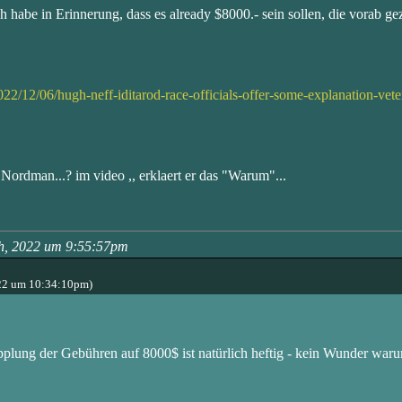
h habe in Erinnerung, dass es already $8000.- sein sollen, die vorab g
/12/06/hugh-neff-iditarod-race-officials-offer-some-explanation-veter
Nordman...? im video ,, erklaert er das "Warum"...
th, 2022 um 9:55:57pm
22 um 10:34:10pm)
opplung der Gebühren auf 8000$ ist natürlich heftig - kein Wunder war