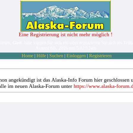
Eine Registrierung ist nicht mehr möglich !
ommen,
Gast
. bitte loggen Sie sich ein oder registrieren Sie sich als Teil
August 6th, 2026 um 5:12:12am
Home
|
Hilfe
|
Suchen
|
Einloggen
|
Registrieren
hon angekündigt ist das Alaska-Info Forum hier geschlossen u
alle im neuen Alaska-Forum unter
https://www.alaska-forum.