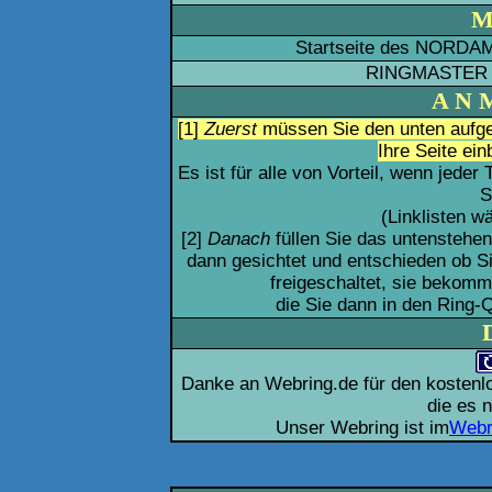
M
Startseite des NORD
RINGMASTER 
A N 
[1]
Zuerst
müssen Sie den unten aufg
Ihre Seite ei
Es ist für alle von Vorteil, wenn jede
S
(Linklisten w
[2]
Danach
füllen Sie das untenstehe
dann gesichtet und entschieden ob S
freigeschaltet, sie bekomm
die Sie dann in den Ring-
Danke an Webring.de für den kostenlo
die es 
Unser Webring ist im
Webr