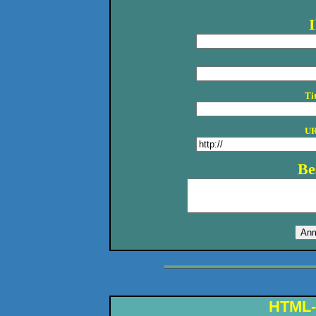
I
Ti
UR
Be
HTML