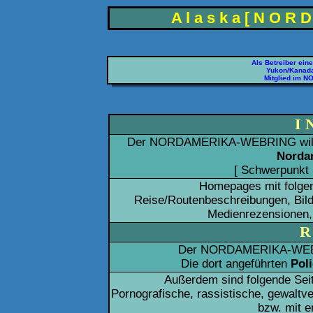
A l a s k a [ N O R D 
Als Betreiber ei
Yukon/Kanada
Mitglied im 
I 
Der NORDAMERIKA-WEBRING will S
Norda
[ Schwerpunkt 
Homepages mit folg
Reise/Routenbeschreibungen, Bild
Medienrezensionen,
R
Der NORDAMERIKA-WEB
Die dort angeführten
Pol
Außerdem sind folgende Sei
Pornografische, rassistische, gewaltv
bzw. mit e