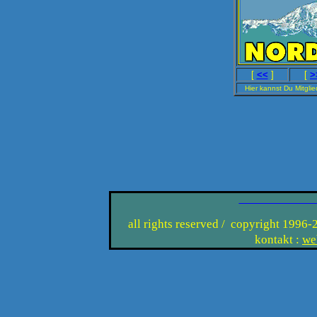
[
<<
]
[
>
Hier kannst Du Mitgli
_______________
all rights reserved / copyright 1996-
kontakt :
we