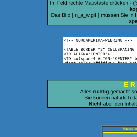
Im Feld rechte Maustaste drücken - ('se
ko
Das Bild [ n_a_w.gif ] müssen Sie in
I
spe
E R 
Alles
richtig
gemacht sol
Sie können natürlich d
Nicht
aber den Inhalt
Mitglied i