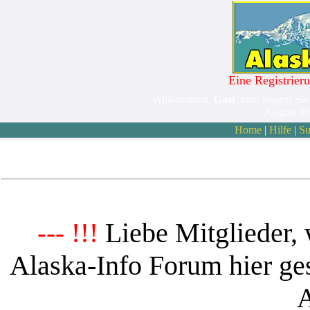
Eine Registrieru
Willkommen,
Gast
. bitte loggen Sie
August 8t
Home
|
Hilfe
|
Su
Liebe Mitglieder, 
--- !!!
Alaska-Info Forum hier ges
A