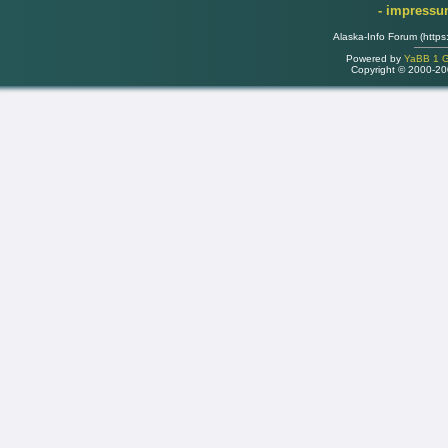
- impress
Alaska-Info Forum (https
Powered by
YaBB 1 Go
Copyright © 2000-2