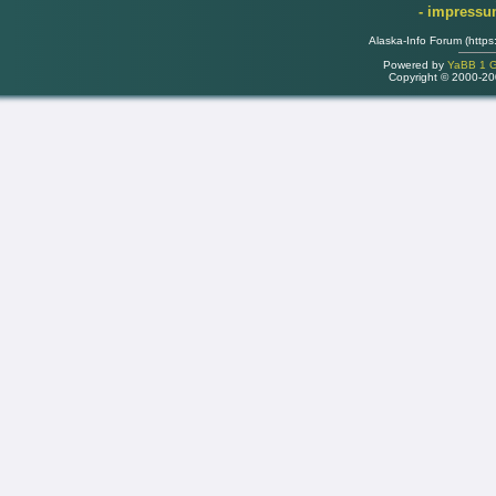
- impress
Alaska-Info Forum (https
Powered by
YaBB 1 Go
Copyright © 2000-2