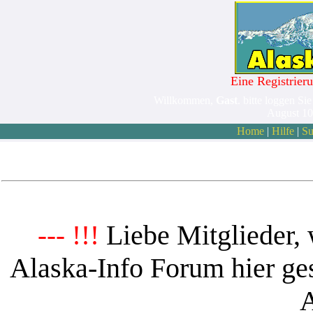
Eine Registrieru
Willkommen,
Gast
. bitte loggen Sie
August 10
Home
|
Hilfe
|
Su
Liebe Mitglieder, 
--- !!!
Alaska-Info Forum hier ges
A