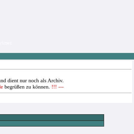
nehmer.
nd dient nur noch als Archiv.
de
begrüßen zu können.
!!! ---