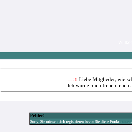
Willk
Liebe Mitglieder, wie sc
--- !!!
Ich würde mich freuen, euch 
Fehler!
Sorry, Sie müssen sich registrieren bevor Sie diese Funktion nu