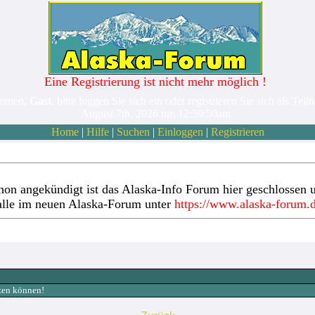
Eine Registrierung ist nicht mehr möglich !
ommen,
Gast
. bitte loggen Sie sich ein oder registrieren Sie sich als Teil
August 7th, 2026 um 12:59:50am
Home
|
Hilfe
|
Suchen
|
Einloggen
|
Registrieren
hon angekündigt ist das Alaska-Info Forum hier geschlossen u
alle im neuen Alaska-Forum unter
https://www.alaska-forum.
tzen können!