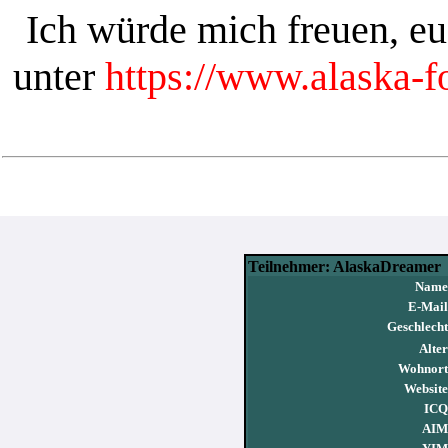
Ich würde mich freuen, e
unter
https://www.alaska-
Teilnehmer: AlaskaDreamer
Name
E-Mail
Geschlecht
Alter
Wohnort
Website
ICQ
AIM