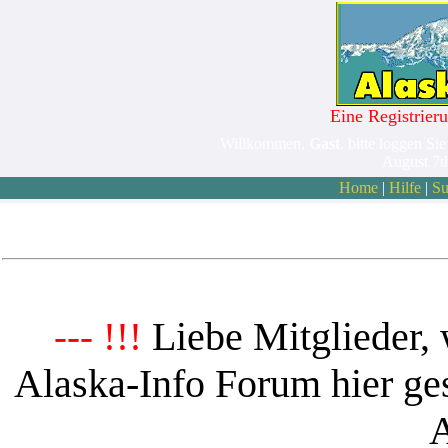
Eine Registrieru
Willkommen,
Gast
. bitte loggen Sie
August 7t
Home
|
Hilfe
|
Su
Liebe Mitglieder, 
--- !!!
Alaska-Info Forum hier ges
A