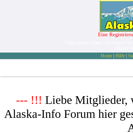
Eine Registrieru
Willkommen,
Gast
. bitte loggen Sie
August 7
Home
|
Hilfe
|
Su
Liebe Mitglieder, 
--- !!!
Alaska-Info Forum hier ges
A