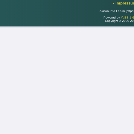
- impress
Alaska-Info Forum (https
Powered by
YaBB 1 Go
Copyright © 2000-2