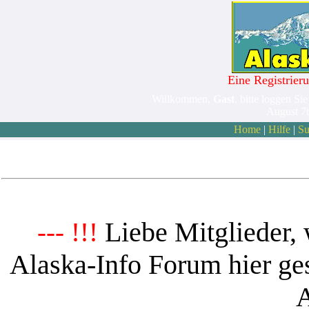
Eine Registrieru
Willkommen,
Gast
. bitte loggen Sie
August 7
Home
|
Hilfe
|
Su
Liebe Mitglieder, 
--- !!!
Alaska-Info Forum hier ges
A