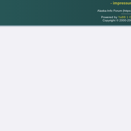
- impress
Alaska-Info Forum (https
Powered by
YaBB 1 Go
Copyright © 2000-2