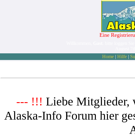
Eine Registrieru
Willkommen,
Gast
. bitte loggen Sie
August 7t
Home
|
Hilfe
|
Su
Liebe Mitglieder, 
--- !!!
Alaska-Info Forum hier ges
A