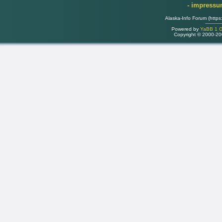
- impress
Alaska-Info Forum (https
Powered by
YaBB 1 Go
Copyright © 2000-2