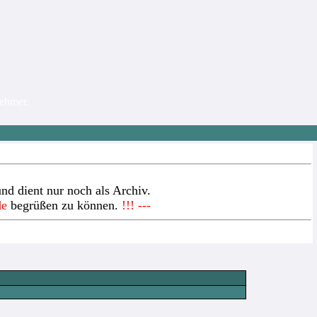
nehmer.
nd dient nur noch als Archiv.
de
begrüßen zu können.
!!! ---