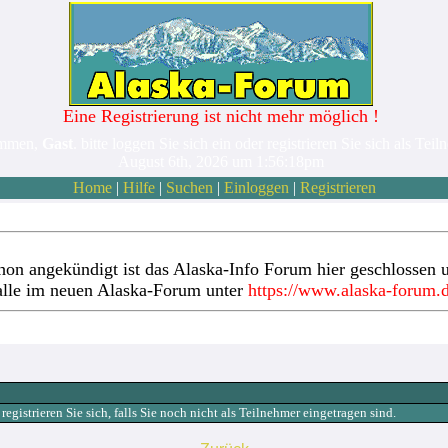
Eine Registrierung ist nicht mehr möglich !
ommen,
Gast
. bitte loggen Sie sich ein oder registrieren Sie sich als Teil
August 6th, 2026 um 1:56:18pm
Home
|
Hilfe
|
Suchen
|
Einloggen
|
Registrieren
hon angekündigt ist das Alaska-Info Forum hier geschlossen u
alle im neuen Alaska-Forum unter
https://www.alaska-forum.
gistrieren Sie sich, falls Sie noch nicht als Teilnehmer eingetragen sind.