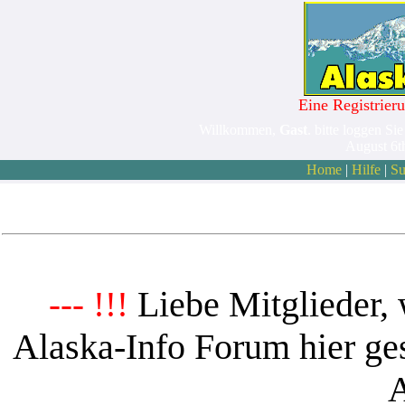
Eine Registrieru
Willkommen,
Gast
. bitte loggen Sie
August 6t
Home
|
Hilfe
|
Su
Liebe Mitglieder, 
--- !!!
Alaska-Info Forum hier ges
A