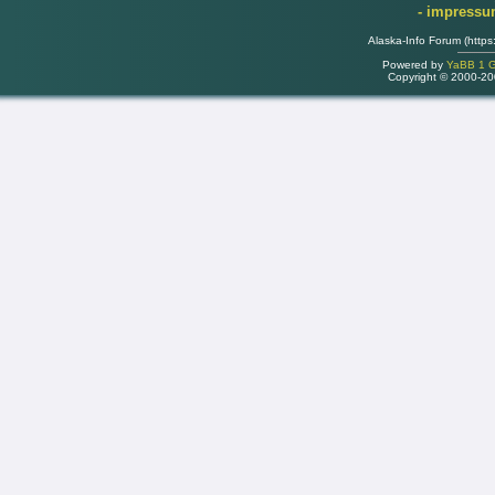
- impress
Alaska-Info Forum (https
Powered by
YaBB 1 Go
Copyright © 2000-2