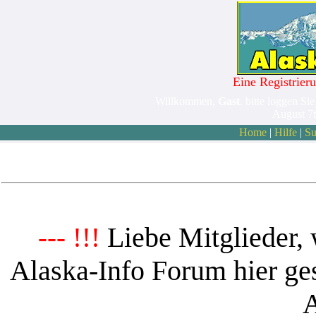
Eine Registrieru
Willkommen,
Gast
. bitte loggen Sie
August 7
Home
|
Hilfe
|
Su
Liebe Mitglieder, 
--- !!!
Alaska-Info Forum hier ges
A