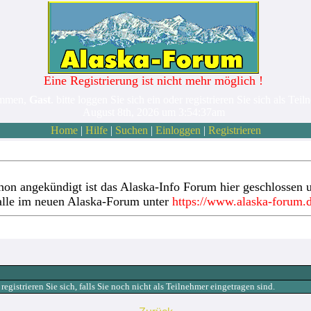
Eine Registrierung ist nicht mehr möglich !
ommen,
Gast
. bitte loggen Sie sich ein oder registrieren Sie sich als Teil
August 8th, 2026 um 3:54:37am
Home
|
Hilfe
|
Suchen
|
Einloggen
|
Registrieren
hon angekündigt ist das Alaska-Info Forum hier geschlossen u
alle im neuen Alaska-Forum unter
https://www.alaska-forum.
gistrieren Sie sich, falls Sie noch nicht als Teilnehmer eingetragen sind.