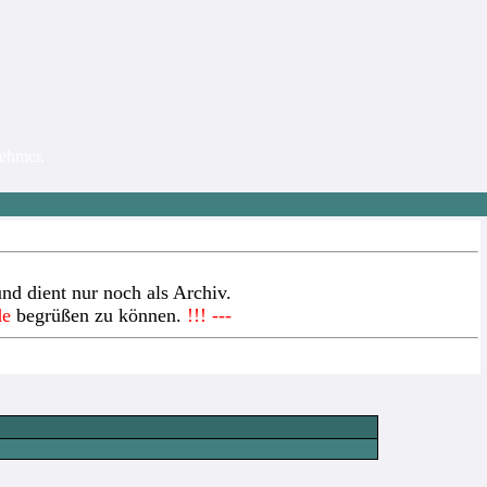
nehmer.
nd dient nur noch als Archiv.
de
begrüßen zu können.
!!! ---