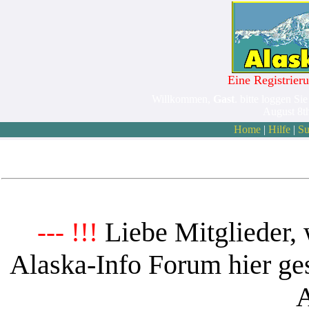
Eine Registrieru
Willkommen,
Gast
. bitte loggen Sie
August 8t
Home
|
Hilfe
|
Su
Liebe Mitglieder, 
--- !!!
Alaska-Info Forum hier ges
A