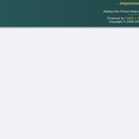
- impress
Alaska-Info Forum (https
Powered by
YaBB 1 Go
Copyright © 2000-2