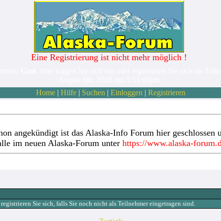
Eine Registrierung ist nicht mehr möglich !
ommen,
Gast
. bitte loggen Sie sich ein oder registrieren Sie sich als Teil
August 6th, 2026 um 5:51:06pm
Home
|
Hilfe
|
Suchen
|
Einloggen
|
Registrieren
hon angekündigt ist das Alaska-Info Forum hier geschlossen u
alle im neuen Alaska-Forum unter
https://www.alaska-forum.
gistrieren Sie sich, falls Sie noch nicht als Teilnehmer eingetragen sind.