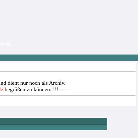
nehmer.
nd dient nur noch als Archiv.
de
begrüßen zu können.
!!! ---