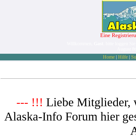
Eine Registrieru
Willkommen,
Gast
. bitte loggen Sie
August 8
Home
|
Hilfe
|
Su
Liebe Mitglieder, 
--- !!!
Alaska-Info Forum hier ges
A