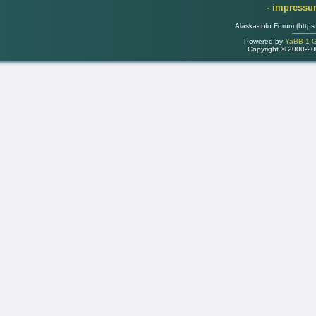
- impress
Alaska-Info Forum (https
Powered by
YaBB 1 Go
Copyright © 2000-2