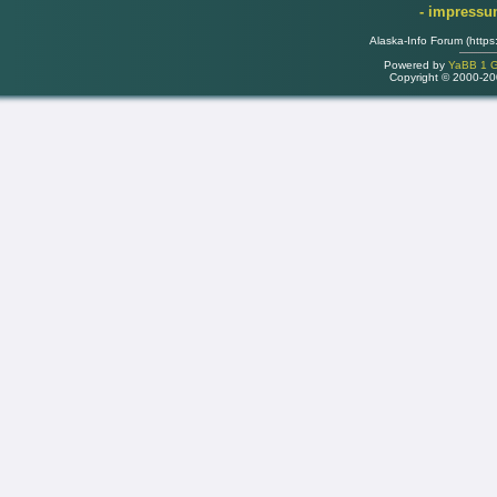
- impress
Alaska-Info Forum (https
Powered by
YaBB 1 Go
Copyright © 2000-2