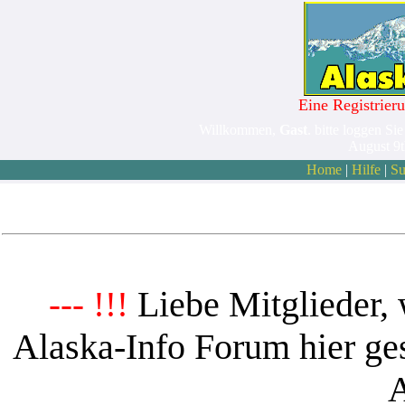
Eine Registrieru
Willkommen,
Gast
. bitte loggen Sie
August 9
Home
|
Hilfe
|
Su
Liebe Mitglieder, 
--- !!!
Alaska-Info Forum hier ges
A