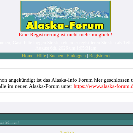
Eine Registrierung ist nicht mehr möglich !
ommen,
Gast
. bitte loggen Sie sich ein oder registrieren Sie sich als Teil
August 6th, 2026 um 1:05:31am
Home
|
Hilfe
|
Suchen
|
Einloggen
|
Registrieren
hon angekündigt ist das Alaska-Info Forum hier geschlossen u
alle im neuen Alaska-Forum unter
https://www.alaska-forum.
tzen können!