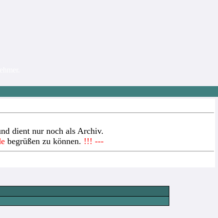
nehmer.
nd dient nur noch als Archiv.
de
begrüßen zu können.
!!! ---