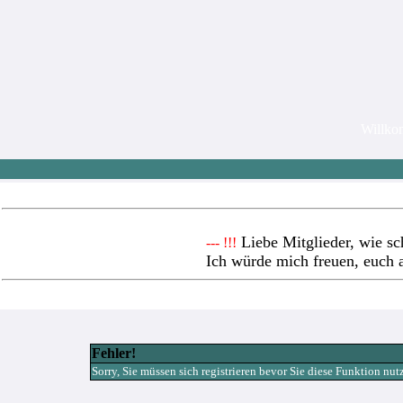
Willk
Liebe Mitglieder, wie sc
--- !!!
Ich würde mich freuen, euch 
Fehler!
Sorry, Sie müssen sich registrieren bevor Sie diese Funktion nu