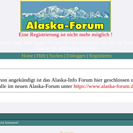
Eine Registrierung ist nicht mehr möglich !
ommen,
Gast
. bitte loggen Sie sich ein oder registrieren Sie sich als Teil
August 7th, 2026 um 4:04:45am
Home
|
Hilfe
|
Suchen
|
Einloggen
|
Registrieren
hon angekündigt ist das Alaska-Info Forum hier geschlossen u
alle im neuen Alaska-Forum unter
https://www.alaska-forum.
tzen können!