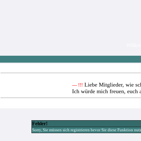
Willk
Liebe Mitglieder, wie sc
--- !!!
Ich würde mich freuen, euch 
Fehler!
Sorry, Sie müssen sich registrieren bevor Sie diese Funktion nu