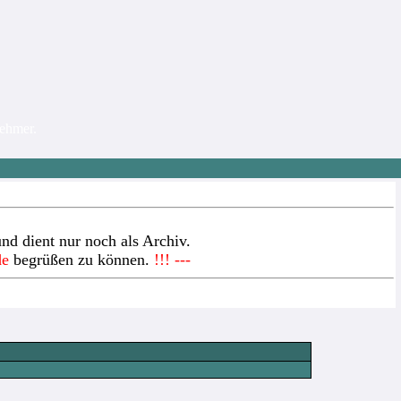
nehmer.
nd dient nur noch als Archiv.
de
begrüßen zu können.
!!! ---