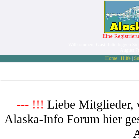
Eine Registrieru
Willkommen,
Gast
. bitte loggen Sie
August 7
Home
|
Hilfe
|
Su
Liebe Mitglieder, 
--- !!!
Alaska-Info Forum hier ges
A