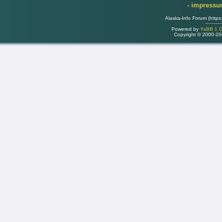
- impress
Alaska-Info Forum (https
Powered by
YaBB 1 Go
Copyright © 2000-2