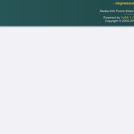
- impress
Alaska-Info Forum (https
Powered by
YaBB 1 Go
Copyright © 2000-2