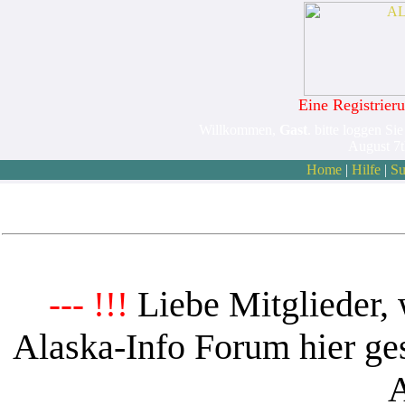
Eine Registrieru
Willkommen,
Gast
. bitte loggen Sie
August 7
Home
|
Hilfe
|
Su
Liebe Mitglieder, 
--- !!!
Alaska-Info Forum hier ges
A