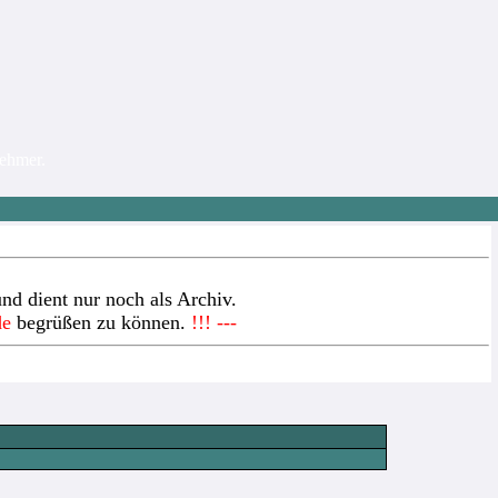
nehmer.
nd dient nur noch als Archiv.
de
begrüßen zu können.
!!! ---