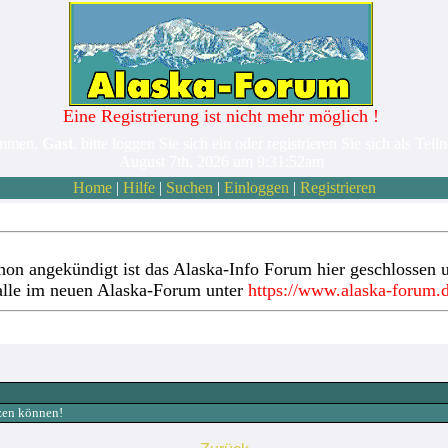
Eine Registrierung ist nicht mehr möglich !
ommen,
Gast
. bitte loggen Sie sich ein oder registrieren Sie sich als Teil
August 7th, 2026 um 9:31:52am
Home
|
Hilfe
|
Suchen
|
Einloggen
|
Registrieren
hon angekündigt ist das Alaska-Info Forum hier geschlossen u
alle im neuen Alaska-Forum unter
https://www.alaska-forum.
tzen können!