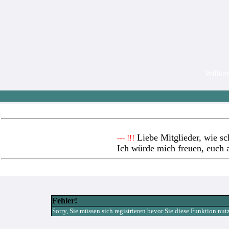
Willk
Liebe Mitglieder, wie sc
--- !!!
Ich würde mich freuen, euch 
Fehler!
Sorry, Sie müssen sich registrieren bevor Sie diese Funktion nu