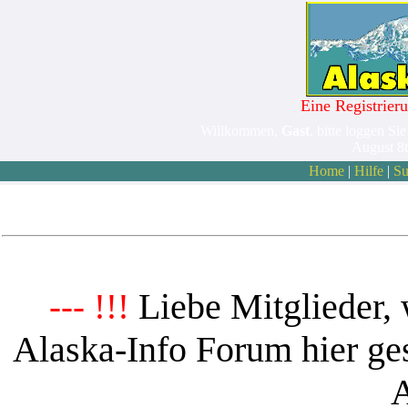
Eine Registrieru
Willkommen,
Gast
. bitte loggen Sie
August 8
Home
|
Hilfe
|
Su
Liebe Mitglieder, 
--- !!!
Alaska-Info Forum hier ges
A