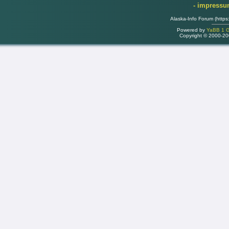
- impress
Alaska-Info Forum (https
Powered by
YaBB 1 Go
Copyright © 2000-2