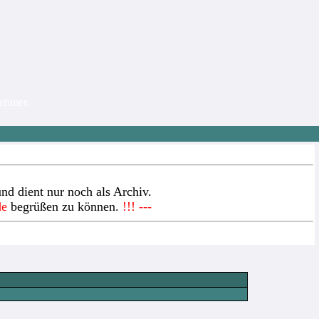
nehmer.
nd dient nur noch als Archiv.
de
begrüßen zu können.
!!! ---