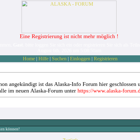
Eine Registrierung ist nicht mehr möglich !
ommen,
Gast
. bitte loggen Sie sich ein oder registrieren Sie sich als Teil
August 6th, 2026 um 5:08:50am
Home
|
Hilfe
|
Suchen
|
Einloggen
|
Registrieren
hon angekündigt ist das Alaska-Info Forum hier geschlossen u
alle im neuen Alaska-Forum unter
https://www.alaska-forum.
tzen können!