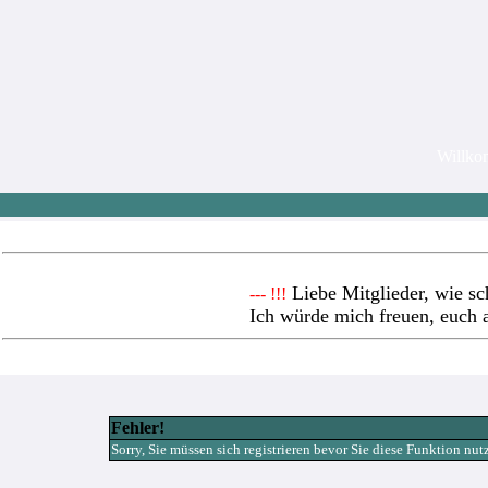
Willk
Liebe Mitglieder, wie sc
--- !!!
Ich würde mich freuen, euch 
Fehler!
Sorry, Sie müssen sich registrieren bevor Sie diese Funktion nu