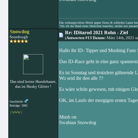
Das wirkungsvollste Mittel gegen Stress & schlechte Laune hat e
“Als ich die Hand eines Menschen brauchte, reichte mir jemand 
Snowdog
Re: IDitarod 2021 Rohn - Ziel
Sourdough
(
Antworten #13 Datum:
März 14th, 2021 
Hallo ihr ID- Tipper und Mushing Fans 
Das ID-Race geht in eine ganz spannen
Es ist Sonntag und trotzdem gähnende 
Wo seid ihr den alle ??
Das sind keine Hundehaare,
das ist Husky Glitter !
Es wäre schön gewesen, mit einigen Glei
OK, im Laufe der morgigen ersten Tages
Geschlecht:
Beiträge: 2881
|
WWW
|
Mush on
Swabian Snowdog