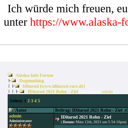
Ich würde mich freuen, e
unter
https://www.alaska-
Alaska-Info Forum
Dogmushing
Iditarod [www.iditarod-race.de]
IDitarod 2021 Rohn - Ziel
(Moderator:
admin
)
Seiten:
1
2
3
4
5
Autor
Beitrag: IDitarod 2021 Rohn - Ziel
(G
admin
IDitarod 2021 Rohn - Ziel
Administrator
(
Datum:
März 12th, 2021 um 5:54:10pm)