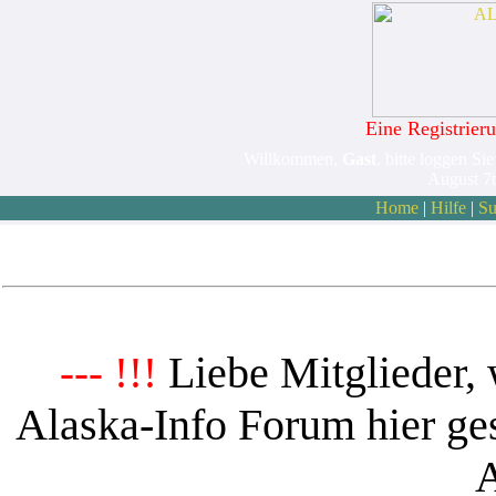
Eine Registrieru
Willkommen,
Gast
. bitte loggen Sie
August 7
Home
|
Hilfe
|
Su
Liebe Mitglieder, 
--- !!!
Alaska-Info Forum hier ges
A