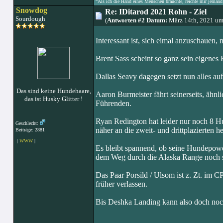
“Als ich die Hand eines Menschen brauchte, reichte mir jemand 
Snowdog
Re: IDitarod 2021 Rohn - Ziel
Sourdough
(
Antworten #2 Datum:
März 14th, 2021 um
Interessant ist, sich eimal anzuschauen,
Brent Sass scheint so ganz sein eigenes
Dallas Seavy dagegen setzt nun alles auf
Das sind keine Hundehaare,
Aaron Burmeister fährt seinerseits, ähnli
das ist Husky Glitter !
Führenden.
Ryan Redington hat leider nur noch 8 H
Geschlecht:
näher an die zweit- und drittplazierten h
Beiträge: 2881
|
WWW
|
Es bleibt spannend, ob seine Hundepower
dem Weg durch die Alaska Range noch s
Das Paar Porsild / Ulsom ist z. Zt. im C
früher verlassen.
Bis Deshka Landing kann also doch noch