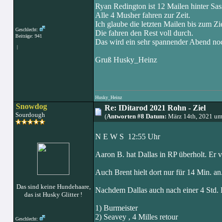
Ryan Redington ist 12 Mailen hinter Sas
Alle 4 Musher fahren zur Zeit.
Ich glaube die letzten Mailen bis zum Z
Geschlecht:
Die fahren den Rest voll durch.
Beiträge: 941
Das wird ein sehr spannender Abend no
|
Gruß Husky_Heinz
Husky_Heinz
Snowdog
Re: IDitarod 2021 Rohn - Ziel
Sourdough
(
Antworten #8 Datum:
März 14th, 2021 um
N E W S 12:55 Uhr
Aaron B. hat Dallas in RP überholt. Er 
Auch Brent hielt dort nur für 14 Min. an
Das sind keine Hundehaare,
Nachdem Dallas auch nach einer 4 Std. Ras
das ist Husky Glitter !
1) Burmeister
2) Seavey , 4 Milles retour
Geschlecht: