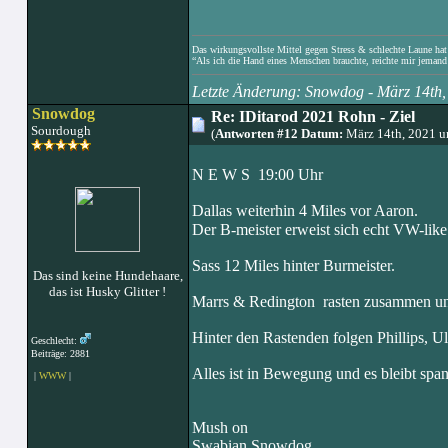
Das wirkungsvollste Mittel gegen Stress & schlechte Laune hat e
“Als ich die Hand eines Menschen brauchte, reichte mir jemand 
Letzte Änderung: Snowdog - März 14th
Snowdog
Re: IDitarod 2021 Rohn - Ziel
Sourdough
(
Antworten #12 Datum:
März 14th, 2021 
N E W S 19:00 Uhr
Dallas weiterhin 4 Miles vor Aaron.
Der B-meister erweist sich echt VW-like:
Sass 12 Miles hinter Burmeister.
Das sind keine Hundehaare,
das ist Husky Glitter !
Marrs & Redington rasten zusammen und Mi
Hinter den Rastenden folgen Phillips, U
Geschlecht:
Beiträge: 2881
Alles ist in Bewegung und es bleibt spa
|
WWW
|
Mush on
Swabian Snowdog