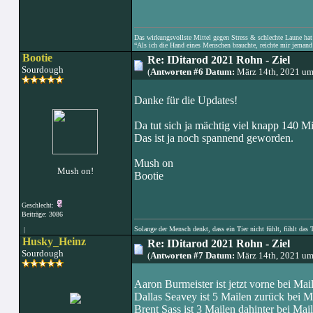
Das wirkungsvollste Mittel gegen Stress & schlechte Laune hat e
“Als ich die Hand eines Menschen brauchte, reichte mir jemand 
Bootie
Re: IDitarod 2021 Rohn - Ziel
Sourdough
(
Antworten #6 Datum:
März 14th, 2021 um
Danke für die Updates!
Da tut sich ja mächtig viel knapp 140 M
Das ist ja noch spannend geworden.
Mush on
Mush on!
Bootie
Geschlecht:
Beiträge: 3086
Solange der Mensch denkt, dass ein Tier nicht fühlt, fühlt das 
|
Husky_Heinz
Re: IDitarod 2021 Rohn - Ziel
Sourdough
(
Antworten #7 Datum:
März 14th, 2021 um
Aaron Burmeister ist jetzt vorne bei Mai
Dallas Seavey ist 5 Mailen zurück bei M
Brent Sass ist 3 Mailen dahinter bei Mai