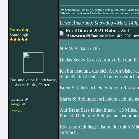
Das wirkungsvollste Mittel gegen Stress & schlechte Laune hat e
“Als ich die Hand eines Menschen brauchte, reichte mir jemand 
Letzte Änderung: Snowdog - März 14th
Snowdog
Re: IDitarod 2021 Rohn - Ziel
Sourdough
(
Antworten #9 Datum:
März 14th, 2021 um
N E W S 14:55 Uhr
Dallas Seavy ist an Aaron vorbei und fähr
Ich bin erstaunt, das sich Aaron bisher au
Schließlich ist Dallas' Team wesentlich a
Das sind keine Hundehaare,
das ist Husky Glitter !
Brent S. fährt nach einer kurzen Rast am
Marrs & Redington schenken sich nichts.
Geschlecht:
Beiträge: 2881
Auf Brent Sass fehlen ihnen ~13 Miles.
|
WWW
|
Porsild, Diehl und Phillips mushen inne
Etwas zurück liegt Ulsom, der mit 5 Mil
aufbrach.