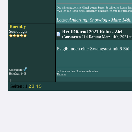
Das wirkungsvollste Mittel gegen Stress & schlechte Laune hat e
“Als ich die Hand eines Menschen brauchte, reichte mir jemand 
Letzte Änderung: Snowdog - März 14th
Boemby
Sourdough
Re: IDitarod 2021 Rohn - Ziel
(
Antworten #14 Datum:
März 14th, 2021 
Es gibt noch eine Zwangsrast mit 8 Std, 
Geschlecht:
In Liebe zu den Hunden verbunden.
Beiträge: 1408
Thomas
|
Seiten:
1
2
3
4
5