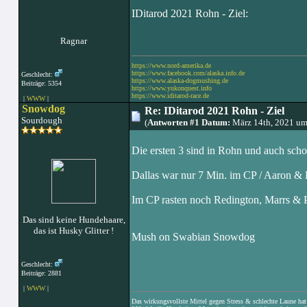
IDitarod 2021 Rohn - Ziel:
Ragnar
https://www.nord-amerika.de
https://www.facebook.com/alaska.info.de
Geschlecht:
https://www.alaska-dogmushing.de
Beiträge: 5354
https://www.yukonquest.info
https://www.iditarod-race.de
|
WWW
|
Snowdog
Re: IDitarod 2021 Rohn - Ziel
Sourdough
(
Antworten #1 Datum:
März 14th, 2021 um
Die ersten 3 sind in Rohn und auch scho
Dallas war nur 7 Min. im CP / Aaron & B
Im CP rasten noch Redington, Marrs & P
Das sind keine Hundehaare,
das ist Husky Glitter !
Mush on Swabian Snowdog
Geschlecht:
Beiträge: 2881
|
WWW
|
Das wirkungsvollste Mittel gegen Stress & schlechte Laune hat e