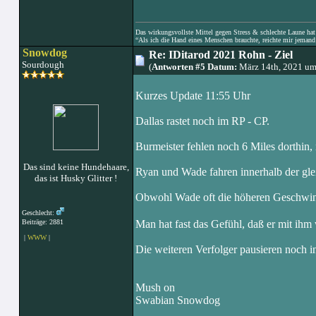
Das wirkungsvollste Mittel gegen Stress & schlechte Laune hat e
“Als ich die Hand eines Menschen brauchte, reichte mir jemand 
Snowdog
Re: IDitarod 2021 Rohn - Ziel
Sourdough
(
Antworten #5 Datum:
März 14th, 2021 um
Kurzes Update 11:55 Uhr
Dallas rastet noch im RP - CP.
Burmeister fehlen noch 6 Miles dorthin, 
Das sind keine Hundehaare,
Ryan und Wade fahren innerhalb der glei
das ist Husky Glitter !
Obwohl Wade oft die höheren Geschwindig
Geschlecht:
Beiträge: 2881
Man hat fast das Gefühl, daß er mit ihm
|
WWW
|
Die weiteren Verfolger pausieren noch i
Mush on
Swabian Snowdog