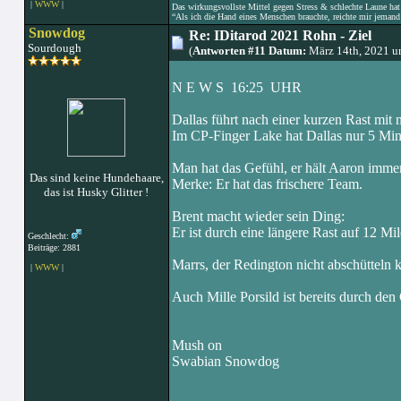
|
WWW
|
Das wirkungsvollste Mittel gegen Stress & schlechte Laune hat e
“Als ich die Hand eines Menschen brauchte, reichte mir jemand 
Snowdog
Re: IDitarod 2021 Rohn - Ziel
Sourdough
(
Antworten #11 Datum:
März 14th, 2021 u
N E W S 16:25 UHR
Dallas führt nach einer kurzen Rast mit
Im CP-Finger Lake hat Dallas nur 5 Min
Man hat das Gefühl, er hält Aaron imme
Das sind keine Hundehaare,
Merke: Er hat das frischere Team.
das ist Husky Glitter !
Brent macht wieder sein Ding:
Er ist durch eine längere Rast auf 12 Mil
Geschlecht:
Beiträge: 2881
Marrs, der Redington nicht abschütteln k
|
WWW
|
Auch Mille Porsild ist bereits durch de
Mush on
Swabian Snowdog