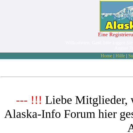
Eine Registrieru
Willkommen,
Gast
. bitte loggen Sie
August 7
Home
|
Hilfe
|
Su
Liebe Mitglieder, 
--- !!!
Alaska-Info Forum hier ges
A