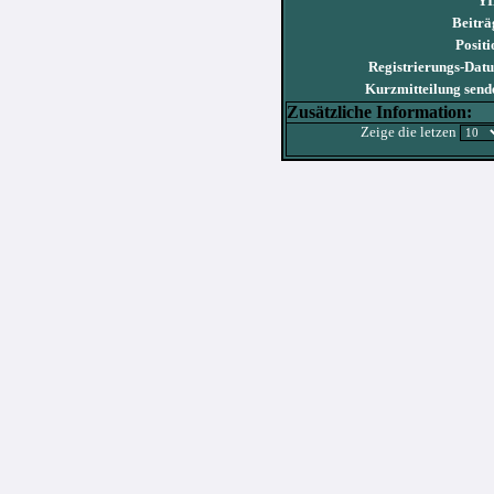
YI
Beiträ
Positi
Registrierungs-Dat
Kurzmitteilung send
Zusätzliche Information:
Zeige die letzen