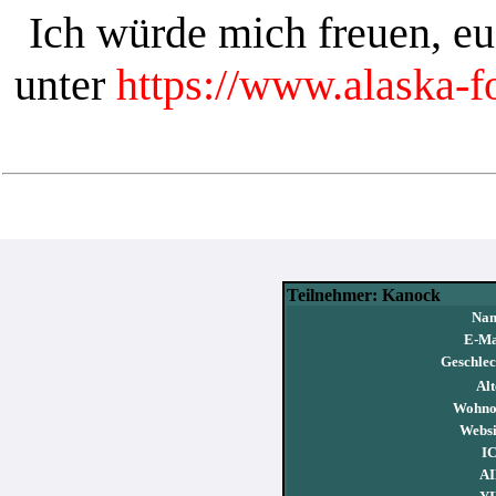
Ich würde mich freuen, e
unter
https://www.alaska-
Teilnehmer: Kanock
Na
E-Ma
Geschlec
Alt
Wohno
Websi
I
AI