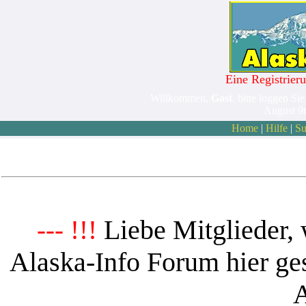
Eine Registrieru
Willkommen,
Gast
. bitte loggen Sie
August 9
Home
|
Hilfe
|
Su
Liebe Mitglieder, 
--- !!!
Alaska-Info Forum hier ges
A