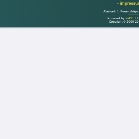
- impress
Alaska-Info Forum (https
Powered by
YaBB 1 Go
Copyright © 2000-2