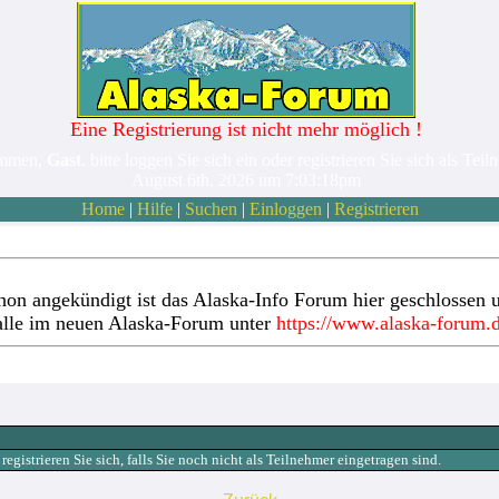
Eine Registrierung ist nicht mehr möglich !
ommen,
Gast
. bitte loggen Sie sich ein oder registrieren Sie sich als Teil
August 6th, 2026 um 7:03:18pm
Home
|
Hilfe
|
Suchen
|
Einloggen
|
Registrieren
hon angekündigt ist das Alaska-Info Forum hier geschlossen u
alle im neuen Alaska-Forum unter
https://www.alaska-forum.
gistrieren Sie sich, falls Sie noch nicht als Teilnehmer eingetragen sind.