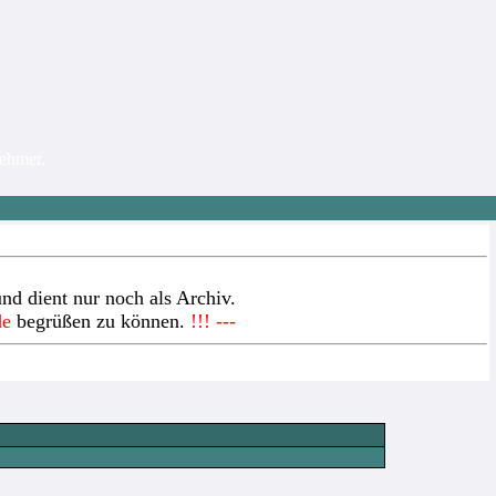
nehmer.
nd dient nur noch als Archiv.
de
begrüßen zu können.
!!! ---