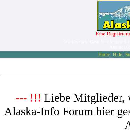
Eine Registrieru
Willkommen,
Gast
. bitte loggen Sie
August 10
Home
|
Hilfe
|
Su
Liebe Mitglieder, 
--- !!!
Alaska-Info Forum hier ges
A