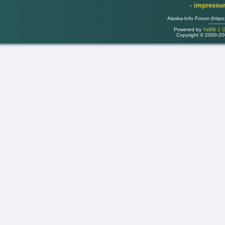
- impress
Alaska-Info Forum (https
Powered by
YaBB 1 Go
Copyright © 2000-2