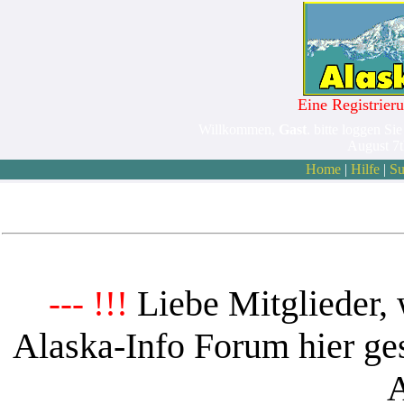
Eine Registrieru
Willkommen,
Gast
. bitte loggen Sie
August 7
Home
|
Hilfe
|
Su
Liebe Mitglieder, 
--- !!!
Alaska-Info Forum hier ges
A