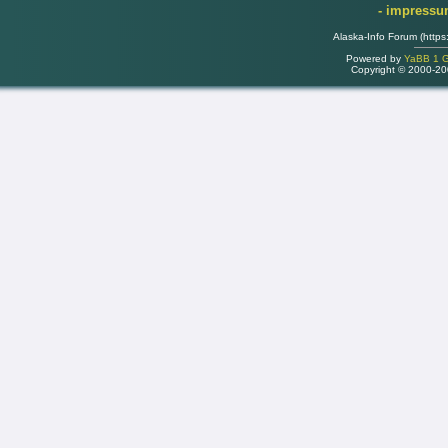
- impress
Alaska-Info Forum (https
Powered by
YaBB 1 Go
Copyright © 2000-2