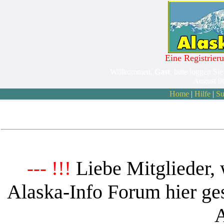
Eine Registrieru
Willkommen,
Gast
. bitte loggen Sie
August 9
Home
|
Hilfe
|
Su
Liebe Mitglieder, 
--- !!!
Alaska-Info Forum hier ges
A