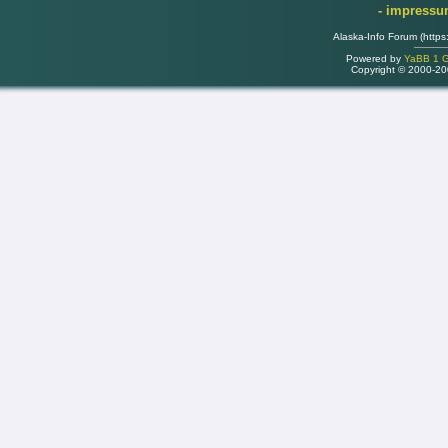
- impress
Alaska-Info Forum (https
Powered by
YaBB 1 Go
Copyright © 2000-2