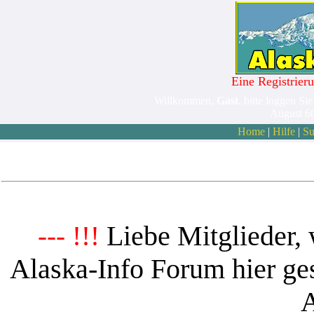
Eine Registrieru
Willkommen,
Gast
. bitte loggen Sie
August 6
Home
|
Hilfe
|
Su
Liebe Mitglieder, 
--- !!!
Alaska-Info Forum hier ges
A