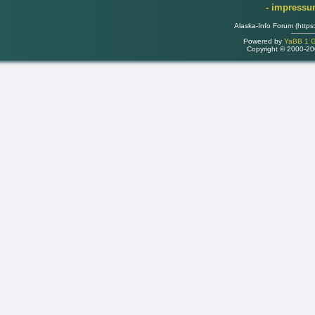
- impress
Alaska-Info Forum (https
Powered by
YaBB 1 Go
Copyright © 2000-2