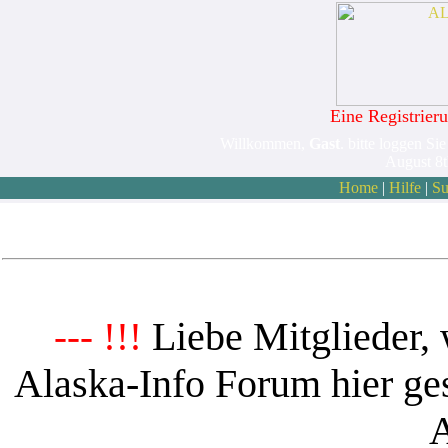
Eine Registrieru
Willkommen,
Gast
. bitte loggen Sie
August 8
Home
|
Hilfe
|
Su
Liebe Mitglieder, 
--- !!!
Alaska-Info Forum hier ges
A