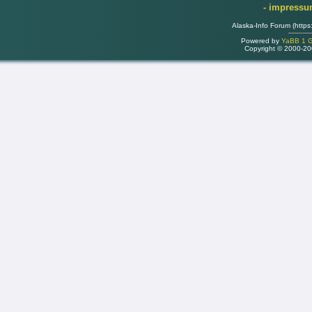
- impress
Alaska-Info Forum (https
Powered by
YaBB 1 Go
Copyright © 2000-2