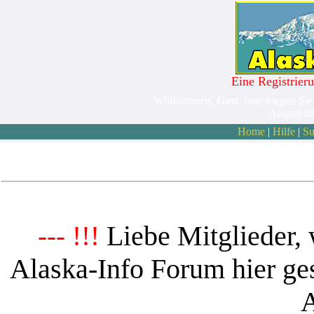
Eine Registrieru
Willkommen,
Gast
. bitte loggen Sie
August 8t
Home
|
Hilfe
|
Su
Liebe Mitglieder, 
--- !!!
Alaska-Info Forum hier ges
A