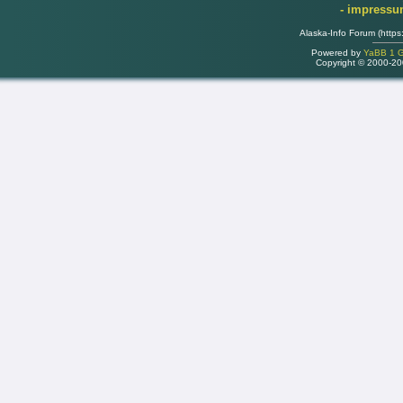
- impress
Alaska-Info Forum (https
Powered by
YaBB 1 Go
Copyright © 2000-2