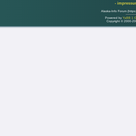
- impress
Alaska-Info Forum (https
Powered by
YaBB 1 Go
Copyright © 2000-2