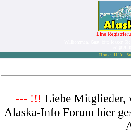
Eine Registrieru
Willkommen,
Gast
. bitte loggen Sie
August 8
Home
|
Hilfe
|
Su
Liebe Mitglieder, 
--- !!!
Alaska-Info Forum hier ges
A