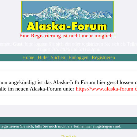
Eine Registrierung ist nicht mehr möglich !
ommen,
Gast
. bitte loggen Sie sich ein oder registrieren Sie sich als Teil
August 7th, 2026 um 5:11:22pm
Home
|
Hilfe
|
Suchen
|
Einloggen
|
Registrieren
hon angekündigt ist das Alaska-Info Forum hier geschlossen u
alle im neuen Alaska-Forum unter
https://www.alaska-forum.
gistrieren Sie sich, falls Sie noch nicht als Teilnehmer eingetragen sind.