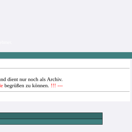
nehmer.
nd dient nur noch als Archiv.
de
begrüßen zu können.
!!! ---