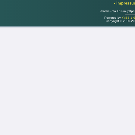
- impress
Alaska-Info Forum (https
Powered by
YaBB 1 Go
Copyright © 2000-2