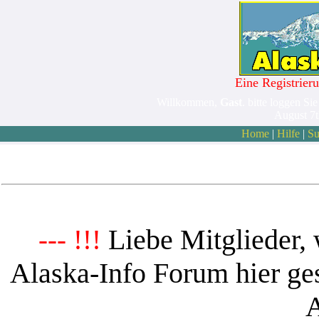
Eine Registrieru
Willkommen,
Gast
. bitte loggen Sie
August 7
Home
|
Hilfe
|
Su
Liebe Mitglieder, 
--- !!!
Alaska-Info Forum hier ges
A