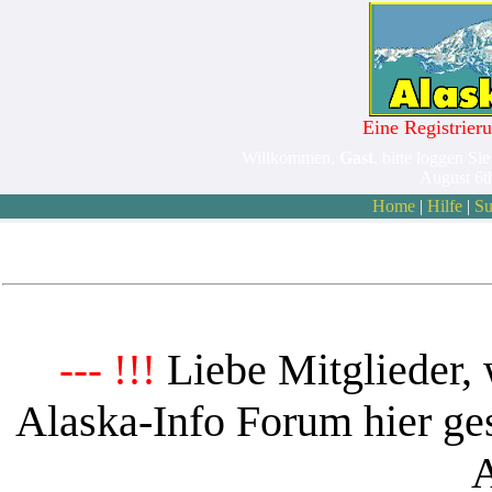
Eine Registrieru
Willkommen,
Gast
. bitte loggen Sie
August 6t
Home
|
Hilfe
|
Su
Liebe Mitglieder, 
--- !!!
Alaska-Info Forum hier ges
A