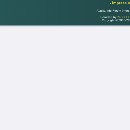
- impress
Alaska-Info Forum (https
Powered by
YaBB 1 Go
Copyright © 2000-2